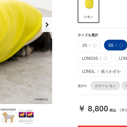
レモン
サイズを選択
3S
〇
SS
〇
LONG3S
〇
LO
LONGL
残りわずか
カラー:レモン
選択中
￥ 8,800
(本