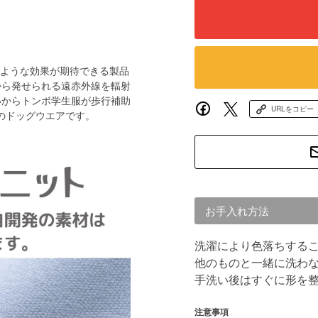
するような効果が期待できる製品
から発せられる遠赤外線を輻射
いからトンボ学生服が歩行補助
URLをコピー
ドのドッグウエアです。
お手入れ方法
洗濯により色落ちする
他のものと一緒に洗わ
手洗い後はすぐに形を
注意事項