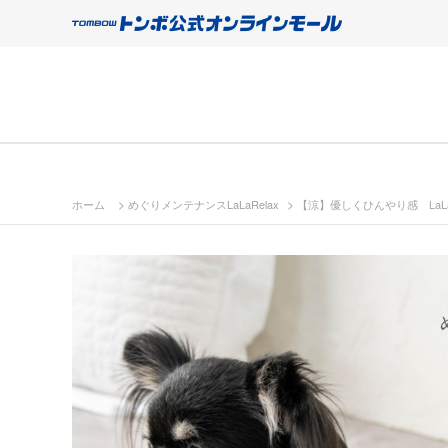
>
>
ホーム
めぐりメンテナンスLaLaRelax
【涼】優しくひんやり感 LaLaR