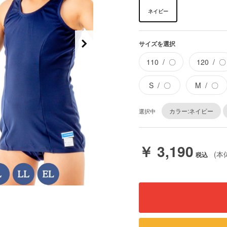
ネイビー
サイズを選択
110
〇
120
〇
S
〇
M
〇
カラー:ネイビー
選択中
￥ 3,190
(本