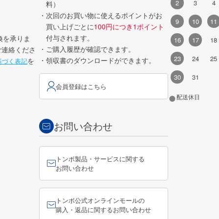
2
3
4
料）
・次回のお買い物に使えるポイントがお
9
10
11
買い上げごとに
100円につき1ポイント
付与されます。
換を承りま
16
17
18
・ご購入履歴が確認できます。
ご連絡くださ
23
24
25
・領収書のダウンロードができます。
を
基づく表記
30
31
会員登録はこちら
●
配送休日
お問い合わせ
トンボ製品・サービスに関する
お問い合わせ
トンボ公式オンラインモールの
購入・返品に関するお問い合わせ