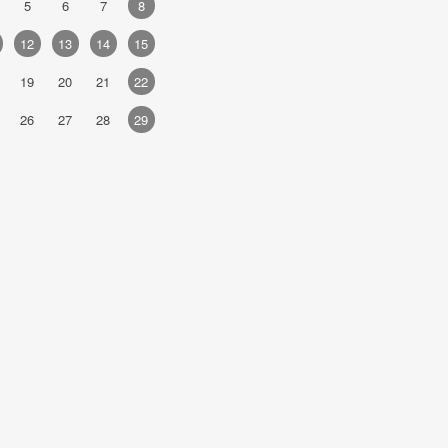
5
6
7
8
6
7
8
9
10
11
12
4
12
13
14
15
13
14
15
16
17
18
19
1
19
20
21
22
20
21
22
23
24
25
26
1
26
27
28
29
27
28
29
30
2