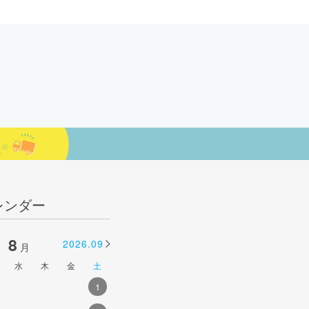
レンダー
8
9
2026.09
2026.10
月
月
水
木
金
土
日
月
火
水
木
金
土
1
1
2
3
4
5