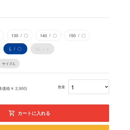
130
〇
140
〇
150
〇
L
〇
LL
×
サイズ:L
数量
体価格￥ 2,900)
カートに入れる