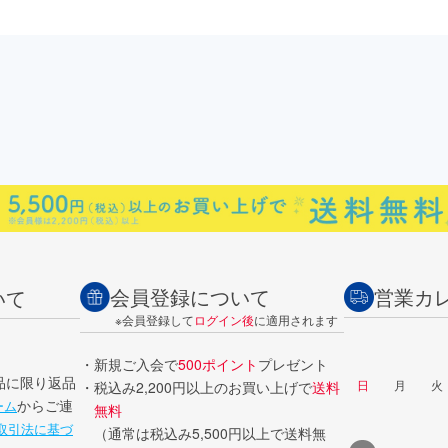
会員登録について
営業カ
いて
※会員登録して
ログイン後
に適用されます
・新規ご入会で
500ポイント
プレゼント
品に限り返品
日
月
火
・税込み2,200円以上のお買い上げで
送料
からご連
ーム
無料
取引法に基づ
（通常は税込み5,500円以上で送料無