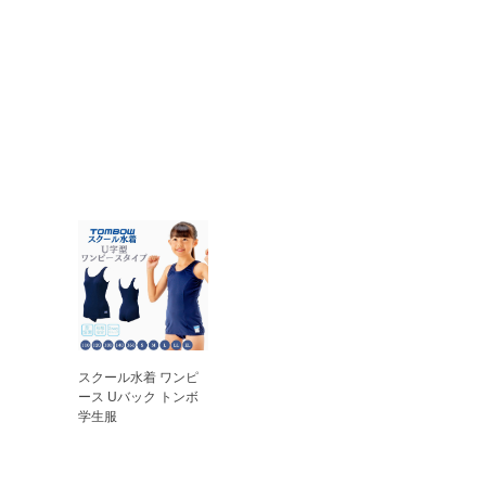
スクール水着 ワンピ
ース Uバック トンボ
学生服