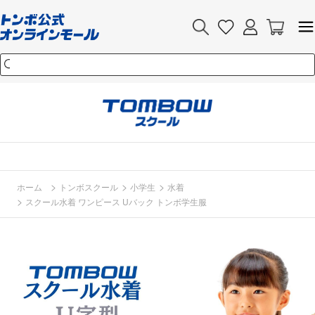
>
>
>
ホーム
トンボスクール
小学生
水着
>
スクール水着 ワンピース Uバック トンボ学生服