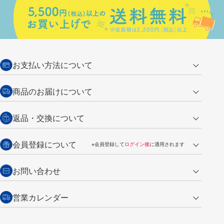
お支払い方法について
クレジットカード
商品のお届けについて
営業日午前11時までの決済完了の
代金引換
返品・交換について
ご注文は翌営業日の発送
銀行振込【前払い】
送料：全国一律 660円（税込）
返品の場合
会員登録について
※会員登録して
ログイン後
に適用されます
詳しくは
ご利用ガイド
をご覧ください。
商品到着後7日以内・未使用品に限り返品を承ります。
問い合わせフォーム
からご連絡ください。詳しくは
特定商取引法に基づく表記
をご覧くださ
・新規ご入会で
500ポイント
プレゼント
お問い合わせ
い。
・税込み2,200円以上のお買い上げで
送料無料
（通常は税込み5,500円以上で送料無料）
交換の場合
・次回のお買い物に使えるポイントがお買い上げごとに
100円につき1ポイ
営業カレンダー
トンボ製品・サービスに関する
商品到着後7日以内に限り交換を承ります。
問い合わせフォーム
からご連絡
ント
付与されます。
お問い合わせ
ください。詳しくは
特定商取引法に基づく表記
をご覧ください。
・ご購入履歴が確認できます。
8
2026.09
月