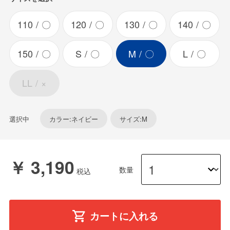
110
〇
120
〇
130
〇
140
〇
150
〇
S
〇
M
〇
L
〇
LL
×
選択中
カラー:ネイビー
サイズ:M
￥ 3,190
数量
カートに入れる