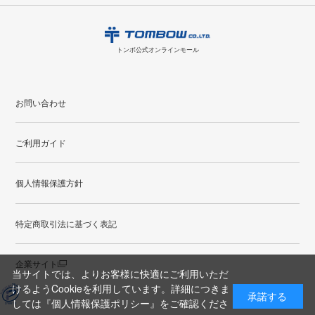
・領収書のダウンロードができます。
日
月
火
水
木
金
土
日
月
トンボ公式オンラインモールの
会員登録はこちら
購入・返品に関するお問い合わせ
1
トンボ公式オンラインモール
2
3
4
5
6
7
8
6
7
9
10
11
12
13
14
15
13
14
お問い合わせ
16
17
18
19
20
21
22
20
21
ご利用ガイド
23
24
25
26
27
28
29
27
28
30
31
個人情報保護方針
●
配送休日
特定商取引法に基づく表記
企業サイト
当サイトでは、よりお客様に快適にご利用いただ
けるようCookieを利用しています。詳細につきま
承諾する
しては
『個人情報保護ポリシー』
をご確認くださ