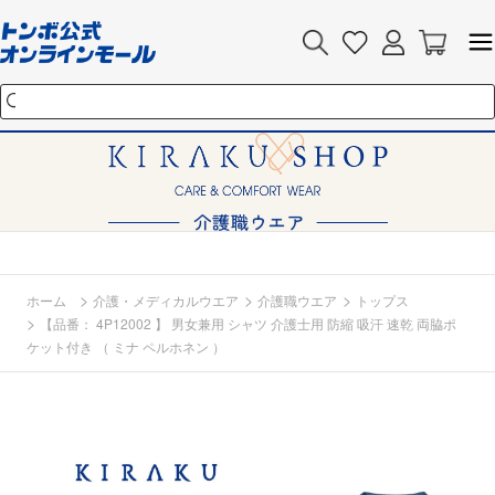
>
>
>
ホーム
介護・メディカルウエア
介護職ウエア
トップス
>
【品番： 4P12002 】 男女兼用 シャツ 介護士用 防縮 吸汗 速乾 両脇ポ
ケット付き （ ミナ ペルホネン ）