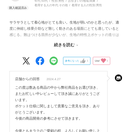
年代:
50代
性別:
男性
お住まいの地域:
関東
着用する人の年代:
その他
着用する人の性別:
男性
サラサラとして着心地がとても良い。生地が弱いのかと思ったが、適
度に伸縮し移乗介助など難しく動きのある場面にとても適していると
感じる。難はつける箇所が少ないが、生地の特性上ポケットの造りは
少し弱いかも知れない。PHSなどは収納しにくく入れたままでも大丈
続きを読む
夫だが、ビジュアルが多少崩れ、介助はやりにくくなる。ボールペン
やメモ紙も避けたいところ。
参考になった
1
Like!
1
店舗からの回答
2024.4.27
この度は数ある商品の中から弊社商品をお選び頂き、
またお忙しい中レビューして頂き誠にありがとうござ
います。
ポケット仕様に関しまして貴重なご意見を頂き、あり
がとうございます。
今後の商品開発の参考にさせて頂きます。
今後ともキラクのご愛顧の程、よろしくお願い申し上