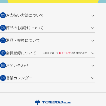
お支払い方法について
クレジットカード
商品のお届けについて
営業日午前11時までの決済完了の
代金引換
返品・交換について
ご注文は翌営業日の発送
銀行振込【前払い】
送料：全国一律 660円（税込）
返品の場合
会員登録について
※会員登録して
ログイン後
に適用されます
詳しくは
ご利用ガイド
をご覧ください。
商品到着後7日以内・未使用品に限り返品を承ります。
問い合わせフォーム
からご連絡ください。詳しくは
特定商取引法に基づく表記
をご覧くださ
・新規ご入会で
500ポイント
プレゼント
お問い合わせ
い。
・税込み2,200円以上のお買い上げで
送料無料
（通常は税込み5,500円以上で送料無料）
交換の場合
・次回のお買い物に使えるポイントがお買い上げごとに
100円につき1ポイ
営業カレンダー
トンボ製品・サービスに関する
商品到着後7日以内に限り交換を承ります。
問い合わせフォーム
からご連絡
ント
付与されます。
お問い合わせ
ください。詳しくは
特定商取引法に基づく表記
をご覧ください。
・ご購入履歴が確認できます。
8
2026.09
月
・領収書のダウンロードができます。
日
月
火
水
木
金
土
日
月
トンボ公式オンラインモールの
会員登録はこちら
購入・返品に関するお問い合わせ
1