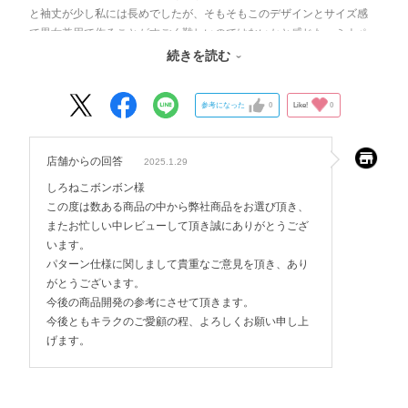
と袖丈が少し私には長めでしたが、そもそもこのデザインとサイズ感
で男女兼用で作ることがすごく難しいのではないかと感じた。ミナペ
ルホネンはゆったりしたサイズ感が多く感じるがこれはコラボ商品だ
続きを読む
し白衣は違うので、注意が必要。
参考になった
0
Like!
0
店舗からの回答
2025.1.29
しろねこボンボン様
この度は数ある商品の中から弊社商品をお選び頂き、
またお忙しい中レビューして頂き誠にありがとうござ
います。
パターン仕様に関しまして貴重なご意見を頂き、あり
がとうございます。
今後の商品開発の参考にさせて頂きます。
今後ともキラクのご愛顧の程、よろしくお願い申し上
げます。