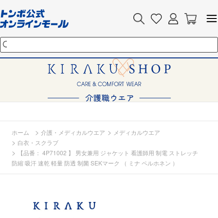
>
>
ホーム
介護・メディカルウエア
メディカルウエア
>
白衣・スクラブ
>
【品番： 4P71002 】 男女兼用 ジャケット 看護師用 制電 ストレッチ
防縮 吸汗 速乾 軽量 防透 制菌 SEKマーク （ ミナ ペルホネン ）