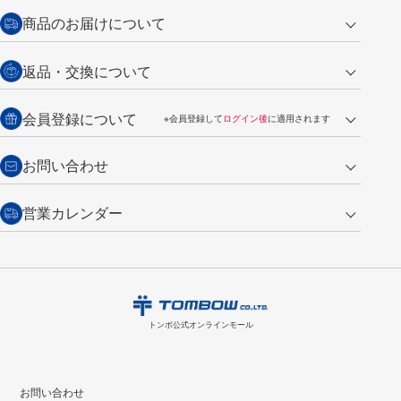
クレジットカード
商品のお届けについて
営業日午前11時までの決済完了の
代金引換
返品・交換について
ご注文は翌営業日の発送
銀行振込【前払い】
送料：全国一律 660円（税込）
返品の場合
会員登録について
※会員登録して
ログイン後
に適用されます
詳しくは
ご利用ガイド
をご覧ください。
商品到着後7日以内・未使用品に限り返品を承ります。
問い合わせフォーム
からご連絡ください。詳しくは
特定商取引法に基づく表記
をご覧くださ
・新規ご入会で
500ポイント
プレゼント
お問い合わせ
い。
・税込み2,200円以上のお買い上げで
送料無料
（通常は税込み5,500円以上で送料無料）
交換の場合
・次回のお買い物に使えるポイントがお買い上げごとに
100円につき1ポイ
営業カレンダー
トンボ製品・サービスに関する
商品到着後7日以内に限り交換を承ります。
問い合わせフォーム
からご連絡
ント
付与されます。
お問い合わせ
ください。詳しくは
特定商取引法に基づく表記
をご覧ください。
・ご購入履歴が確認できます。
8
2026.09
月
・領収書のダウンロードができます。
日
月
火
水
木
金
土
日
月
トンボ公式オンラインモールの
会員登録はこちら
購入・返品に関するお問い合わせ
1
トンボ公式オンラインモール
2
3
4
5
6
7
8
6
7
9
10
11
12
13
14
15
13
14
お問い合わせ