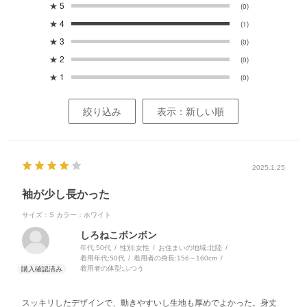
★
5
(0)
★
4
(1)
★
3
(0)
★
2
(0)
★
1
(0)
絞り込み
表示：新しい順
2025.1.25
袖が少し長かった
サイズ：S
カラー：ホワイト
しろねこボンボン
年代:
50代
性別:
女性
お住まいの地域:
北陸
着用年代:
50代
着用者の身長:
156～160cm
着用者の体型:
ふつう
スッキリしたデザインで、動きやすいし生地も厚めでよかった。身丈