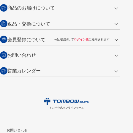
クレジットカード
商品のお届けについて
営業日午前11時までの決済完了の
代金引換
返品・交換について
ご注文は翌営業日の発送
銀行振込【前払い】
送料：全国一律 660円（税込）
返品の場合
会員登録について
※会員登録して
ログイン後
に適用されます
詳しくは
ご利用ガイド
をご覧ください。
商品到着後7日以内・未使用品に限り返品を承ります。
問い合わせフォーム
からご連絡ください。詳しくは
特定商取引法に基づく表記
をご覧くださ
・新規ご入会で
500ポイント
プレゼント
お問い合わせ
い。
・税込み2,200円以上のお買い上げで
送料無料
（通常は税込み5,500円以上で送料無料）
交換の場合
・次回のお買い物に使えるポイントがお買い上げごとに
100円につき1ポイ
営業カレンダー
トンボ製品・サービスに関する
商品到着後7日以内に限り交換を承ります。
問い合わせフォーム
からご連絡
ント
付与されます。
お問い合わせ
ください。詳しくは
特定商取引法に基づく表記
をご覧ください。
・ご購入履歴が確認できます。
8
2026.09
月
・領収書のダウンロードができます。
日
月
火
水
木
金
土
日
月
トンボ公式オンラインモールの
会員登録はこちら
購入・返品に関するお問い合わせ
1
トンボ公式オンラインモール
2
3
4
5
6
7
8
6
7
9
10
11
12
13
14
15
13
14
お問い合わせ