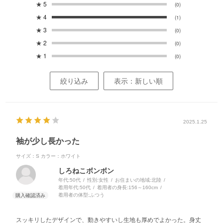
★
5
(0)
★
4
(1)
★
3
(0)
★
2
(0)
★
1
(0)
絞り込み
表示：新しい順
2025.1.25
袖が少し長かった
サイズ：S
カラー：ホワイト
しろねこボンボン
年代:
50代
性別:
女性
お住まいの地域:
北陸
着用年代:
50代
着用者の身長:
156～160cm
着用者の体型:
ふつう
スッキリしたデザインで、動きやすいし生地も厚めでよかった。身丈