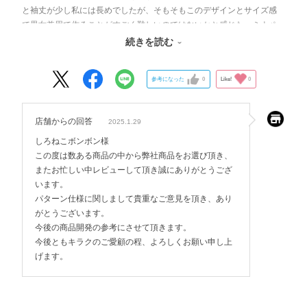
と袖丈が少し私には長めでしたが、そもそもこのデザインとサイズ感
で男女兼用で作ることがすごく難しいのではないかと感じた。ミナペ
ルホネンはゆったりしたサイズ感が多く感じるがこれはコラボ商品だ
続きを読む
し白衣は違うので、注意が必要。
参考になった
0
Like!
0
店舗からの回答
2025.1.29
しろねこボンボン様
この度は数ある商品の中から弊社商品をお選び頂き、
またお忙しい中レビューして頂き誠にありがとうござ
います。
パターン仕様に関しまして貴重なご意見を頂き、あり
がとうございます。
今後の商品開発の参考にさせて頂きます。
今後ともキラクのご愛顧の程、よろしくお願い申し上
げます。