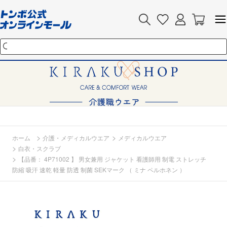
>
>
ホーム
介護・メディカルウエア
メディカルウエア
>
白衣・スクラブ
>
【品番： 4P71002 】 男女兼用 ジャケット 看護師用 制電 ストレッチ
防縮 吸汗 速乾 軽量 防透 制菌 SEKマーク （ ミナ ペルホネン ）