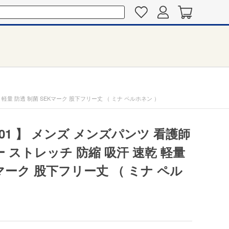
 軽量 防透 制菌 SEKマーク 股下フリー丈 （ ミナ ペルホネン ）
001 】 メンズ メンズパンツ 看護師
ー ストレッチ 防縮 吸汗 速乾 軽量
Kマーク 股下フリー丈 （ ミナ ペル