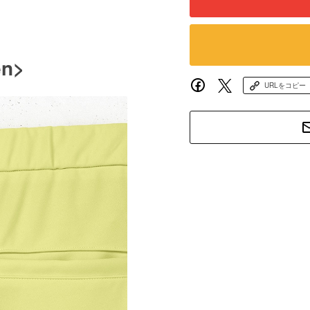
n>
URLをコピー