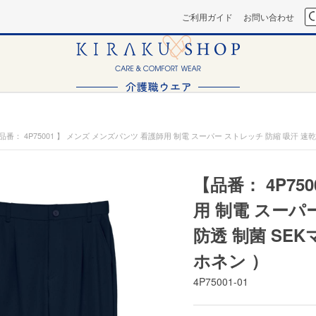
ご利用ガイド
お問い合わせ
品番： 4P75001 】 メンズ メンズパンツ 看護師用 制電 スーパー ストレッチ 防縮 吸汗 速乾
【品番： 4P75
用 制電 スーパ
防透 制菌 SE
ホネン ）
4P75001-01