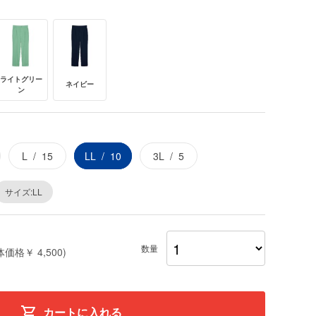
ライトグリー
ネイビー
ン
L
15
LL
10
3L
5
サイズ:LL
数量
体価格￥ 4,500)
カートに入れる