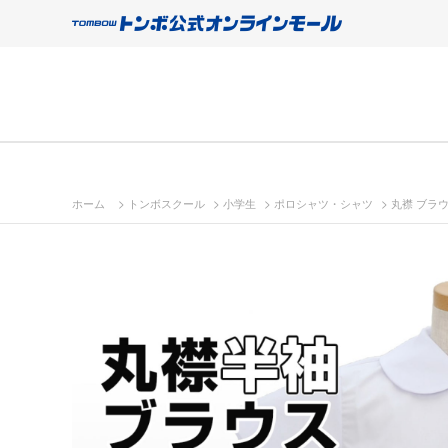
>
>
>
>
ホーム
トンボスクール
小学生
ポロシャツ・シャツ
丸襟 ブラ