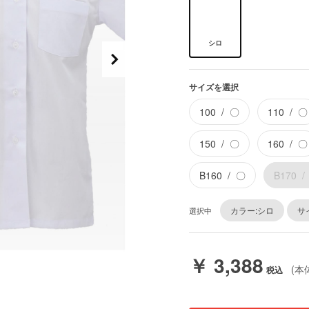
シロ
サイズを選択
100
〇
110
〇
150
〇
160
〇
B160
〇
B170
カラー:シロ
サイ
選択中
￥ 3,388
(本