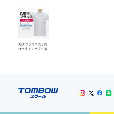
丸襟 ブラウス 女子向
け半袖 トンボ 学生服