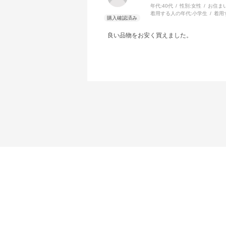
年代:
40代
性別:
女性
お住ま
着用する人の年代:
小学生
着用
良い品物をお安く買えました。