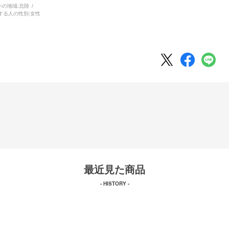
いの地域:
北陸
する人の性別:
女性
最近見た商品
- HISTORY -