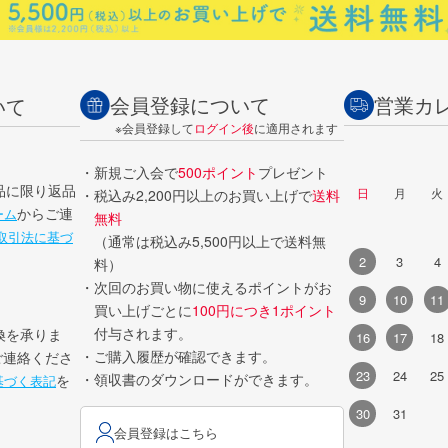
会員登録について
営業カ
いて
※会員登録して
ログイン後
に適用されます
・新規ご入会で
500ポイント
プレゼント
品に限り返品
日
月
火
・税込み2,200円以上のお買い上げで
送料
からご連
ーム
無料
取引法に基づ
（通常は税込み5,500円以上で送料無
2
3
4
料）
・次回のお買い物に使えるポイントがお
9
10
11
買い上げごとに
100円につき1ポイント
付与されます。
換を承りま
16
17
18
・ご購入履歴が確認できます。
ご連絡くださ
23
24
25
・領収書のダウンロードができます。
を
基づく表記
30
31
会員登録はこちら