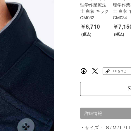
理学作業療法
理学作業
士 白衣 キラク
士 白衣 
CM032
CM034
￥6,710
￥7,15
URLをコピー
詳細情報
サイズ：
S / M / L / L