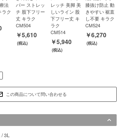
療法
パー ストレッ
レッチ 美脚 美
膝抜け防止 動
キラク
チ 股下フリー
しいライン 股
きやすい 裾直
丈 キラク
下フリー丈 キ
し不要 キラク
CM504
ラク
CM524
0
CM514
￥5,610
￥6,270
￥5,940
この商品について問い合わせる
L / 3L