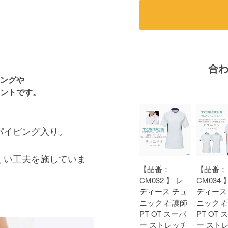
合
ングや
ントです。
パイピング入り。
くい工夫を施していま
【品番：
【品番：
CM032 】 レ
CM034 
ディース チュ
ディース
。
ニック 看護師
ニック 
PT OT スーパ
PT OT 
ー ストレッチ
ー スト