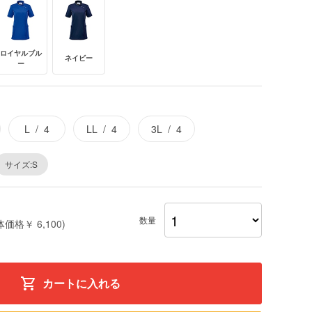
ロイヤルブル
ネイビー
ー
L
4
LL
4
3L
4
サイズ:S
数量
体価格￥ 6,100)
カートに入れる