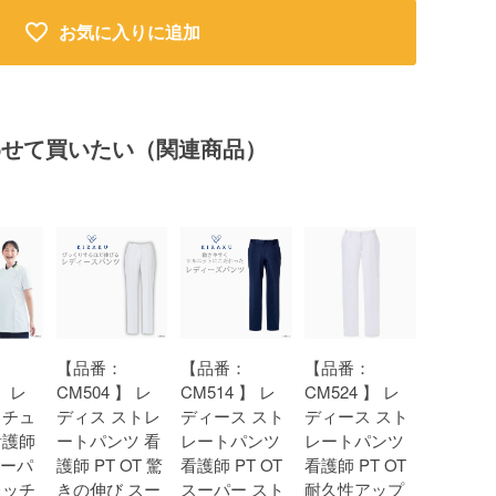
お気に入りに追加
わせて買いたい（関連商品）
【品番：
【品番：
【品番：
】 レ
CM504 】 レ
CM514 】 レ
CM524 】 レ
 チュ
ディス ストレ
ディース スト
ディース スト
看護師
ートパンツ 看
レートパンツ
レートパンツ
スーパ
護師 PT OT 驚
看護師 PT OT
看護師 PT OT
レッチ
きの伸び スー
スーパー スト
耐久性アップ