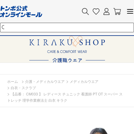
>
>
ホーム
介護・メディカルウエア
メディカルウエア
>
白衣・スクラブ
>
【品番： CM033 】 レディース チュニック 看護師 PT OT スーパー ス
トレッチ 理学作業療法士 白衣 キラク