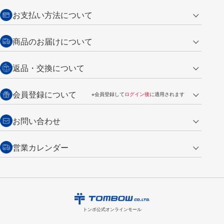
お支払い方法について
クレジットカード
商品のお届けについて
営業日午前11時までの決済完了の
代金引換
返品・交換について
ご注文は翌営業日の発送
銀行振込【前払い】
送料：全国一律 660円（税込）
返品の場合
会員登録について
※会員登録して
ログイン後
に適用されます
詳しくは
ご利用ガイド
をご覧ください。
商品到着後7日以内・未使用品に限り返品を承ります。
問い合わせフォーム
からご連絡ください。詳しくは
特定商取引法に基づく表記
をご覧くださ
・新規ご入会で
500ポイント
プレゼント
お問い合わせ
い。
・税込み2,200円以上のお買い上げで
送料無料
（通常は税込み5,500円以上で送料無料）
交換の場合
・次回のお買い物に使えるポイントがお買い上げごとに
100円につき1ポイ
営業カレンダー
トンボ製品・サービスに関する
商品到着後7日以内に限り交換を承ります。
問い合わせフォーム
からご連絡
ント
付与されます。
お問い合わせ
ください。詳しくは
特定商取引法に基づく表記
をご覧ください。
・ご購入履歴が確認できます。
8
2026.09
月
・領収書のダウンロードができます。
日
月
火
水
木
金
土
日
月
トンボ公式オンラインモールの
会員登録はこちら
購入・返品に関するお問い合わせ
1
トンボ公式オンラインモール
2
3
4
5
6
7
8
6
7