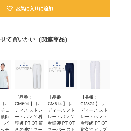
お気に入りに追加
わせて買いたい（関連商品）
【品番：
【品番：
【品番：
】 レ
CM504 】 レ
CM514 】 レ
CM524 】 レ
 チュ
ディス ストレ
ディース スト
ディース スト
看護師
ートパンツ 看
レートパンツ
レートパンツ
スーパ
護師 PT OT 驚
看護師 PT OT
看護師 PT OT
レッチ
きの伸び スー
スーパー スト
耐久性アップ