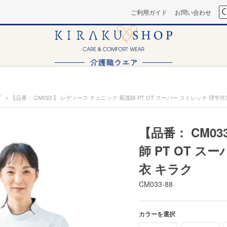
ご利用ガイド
お問い合わせ
>
ブ
【品番： CM033 】 レディース チュニック 看護師 PT OT スーパー ストレッチ 理学
【品番： CM0
師 PT OT 
衣 キラク
CM033-88
カラーを選択