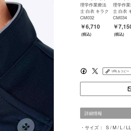
理学作業療法
理学作業
士 白衣 キラク
士 白衣 
CM032
CM034
￥6,710
￥7,15
URLをコピー
詳細情報
サイズ：
S / M / L / L