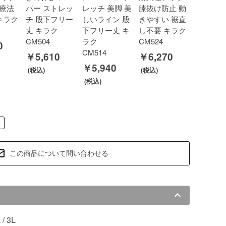
療法
パー ストレッ
レッチ 美脚 美
膝抜け防止 動
キラク
チ 股下フリー
しいライン 股
きやすい 裾直
丈 キラク
下フリー丈 キ
し不要 キラク
CM504
ラク
CM524
0
CM514
￥5,610
￥6,270
￥5,940
この商品について問い合わせる
L / 3L