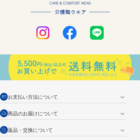
お支払い方法について
クレジットカード
商品のお届けについて
営業日午前11時までの決済完了の
代金引換
返品・交換について
ご注文は翌営業日の発送
銀行振込【前払い】