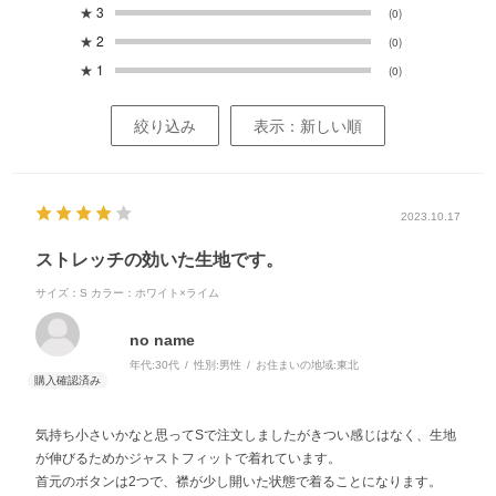
★
3
(0)
★
2
(0)
★
1
(0)
絞り込み
表示：新しい順
2023.10.17
ストレッチの効いた生地です。
サイズ：S
カラー：ホワイト×ライム
no name
年代:
30代
性別:
男性
お住まいの地域:
東北
気持ち小さいかなと思ってSで注文しましたがきつい感じはなく、生地
が伸びるためかジャストフィットで着れています。
首元のボタンは2つで、襟が少し開いた状態で着ることになります。