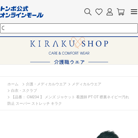
>
>
ホーム
介護・メディカルウエア
メディカルウエア
>
白衣・スクラブ
>
【品番： CM234 】 メンズ ジャケット 看護師 PT OT 襟裏ネイビー汚れ
防止 スーパー ストレッチ キラク