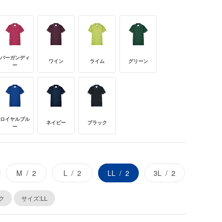
バーガンディ
ワイン
ライム
グリーン
ー
ロイヤルブル
ネイビー
ブラック
ー
M
2
L
2
LL
2
3L
2
ク
サイズ:LL