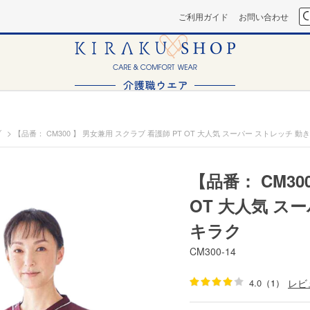
ご利用ガイド
お問い合わせ
>
ブ
【品番： CM300 】 男女兼用 スクラブ 看護師 PT OT 大人気 スーパー ストレッチ 動
【品番： CM30
OT 大人気 ス
キラク
CM300-14
4.0
（1）
レビ