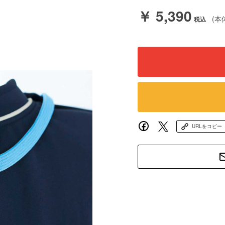
￥ 5,390
(本
URLをコピー