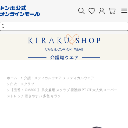
>
>
ホーム
介護・メディカルウエア
メディカルウエア
>
白衣・スクラブ
>
【品番： CM300 】 男女兼用 スクラブ 看護師 PT OT 大人気 スーパー
ストレッチ 動きやすい 多色 キラク