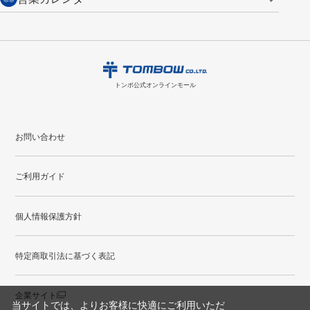
商品到着後7日以内に限り交換を承ります。
問い合わせフォーム
からご連絡
ント
付与されます。
お問い合わせ
ください。詳しくは
特定商取引法に基づく表記
をご覧ください。
・ご購入履歴が確認できます。
8
2026.09
月
・領収書のダウンロードができます。
日
月
火
水
木
金
土
日
月
トンボ公式オンラインモールの
会員登録はこちら
購入・返品に関するお問い合わせ
1
トンボ公式オンラインモール
2
3
4
5
6
7
8
6
7
9
10
11
12
13
14
15
13
14
お問い合わせ
16
17
18
19
20
21
22
20
21
ご利用ガイド
23
24
25
26
27
28
29
27
28
30
31
個人情報保護方針
●
配送休日
特定商取引法に基づく表記
企業サイト
当サイトでは、よりお客様に快適にご利用いただ