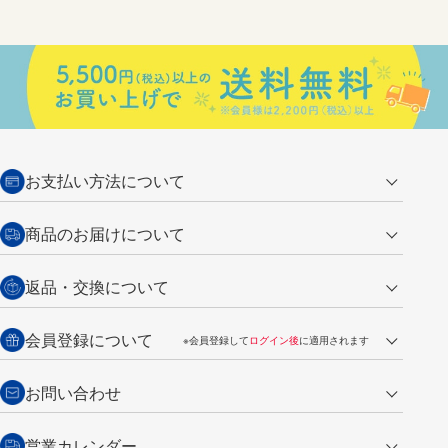
お支払い方法について
クレジットカード
商品のお届けについて
営業日午前11時までの決済完了の
代金引換
返品・交換について
ご注文は翌営業日の発送
銀行振込【前払い】
送料：全国一律 660円（税込）
返品の場合
会員登録について
※会員登録して
ログイン後
に適用されます
詳しくは
ご利用ガイド
をご覧ください。
商品到着後7日以内・未使用品に限り返品を承ります。
問い合わせフォーム
からご連絡ください。詳しくは
特定商取引法に基づく表記
をご覧くださ
・新規ご入会で
500ポイント
プレゼント
お問い合わせ
い。
・税込み2,200円以上のお買い上げで
送料無料
（通常は税込み5,500円以上で送料無料）
交換の場合
・次回のお買い物に使えるポイントがお買い上げごとに
100円につき1ポイ
営業カレンダー
トンボ製品・サービスに関する