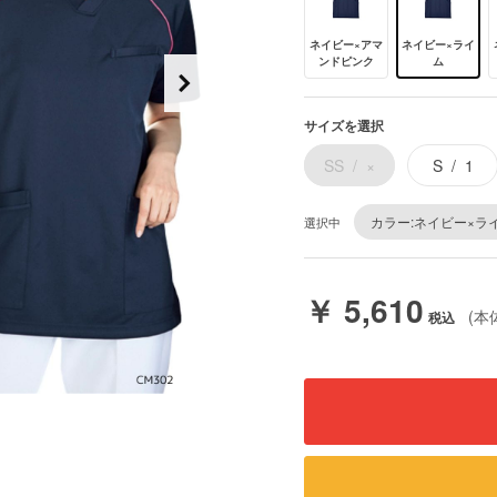
ネイビー×アマ
ネイビー×ライ
ンドピンク
ム
サイズを選択
SS
×
S
1
カラー:ネイビー×ラ
選択中
￥ 5,610
(本