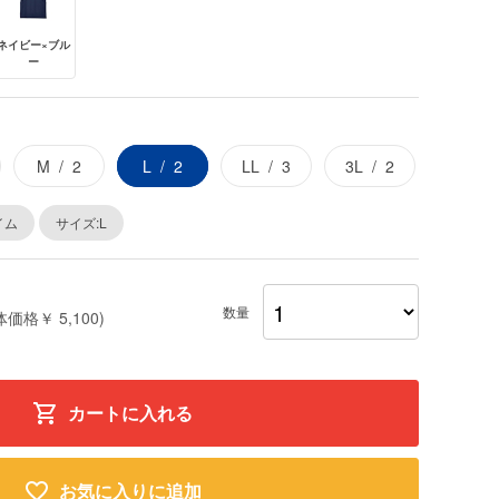
ネイビー×ブル
ー
M
2
L
2
LL
3
3L
2
イム
サイズ:L
数量
体価格￥ 5,100)
カートに入れる
お気に入りに追加