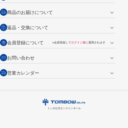
クレジットカード
商品のお届けについて
営業日午前11時までの決済完了の
代金引換
返品・交換について
ご注文は翌営業日の発送
銀行振込【前払い】
送料：全国一律 660円（税込）
返品の場合
会員登録について
※会員登録して
ログイン後
に適用されます
詳しくは
ご利用ガイド
をご覧ください。
商品到着後7日以内・未使用品に限り返品を承ります。
問い合わせフォーム
からご連絡ください。詳しくは
特定商取引法に基づく表記
をご覧くださ
・新規ご入会で
500ポイント
プレゼント
お問い合わせ
い。
・税込み2,200円以上のお買い上げで
送料無料
（通常は税込み5,500円以上で送料無料）
交換の場合
・次回のお買い物に使えるポイントがお買い上げごとに
100円につき1ポイ
営業カレンダー
トンボ製品・サービスに関する
商品到着後7日以内に限り交換を承ります。
問い合わせフォーム
からご連絡
ント
付与されます。
お問い合わせ
ください。詳しくは
特定商取引法に基づく表記
をご覧ください。
・ご購入履歴が確認できます。
8
2026.09
月
・領収書のダウンロードができます。
日
月
火
水
木
金
土
日
月
トンボ公式オンラインモールの
会員登録はこちら
購入・返品に関するお問い合わせ
1
トンボ公式オンラインモール
2
3
4
5
6
7
8
6
7
9
10
11
12
13
14
15
13
14