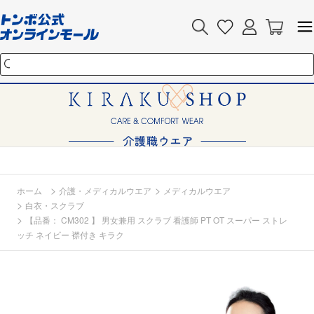
>
>
ホーム
介護・メディカルウエア
メディカルウエア
>
白衣・スクラブ
>
【品番： CM302 】 男女兼用 スクラブ 看護師 PT OT スーパー ストレ
ッチ ネイビー 襟付き キラク