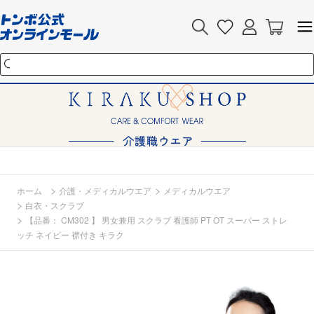
>
>
ホーム
介護・メディカルウエア
メディカルウエア
>
白衣・スクラブ
>
【品番： CM302 】 男女兼用 スクラブ 看護師 PT OT スーパー ストレ
ッチ ネイビー 襟付き キラク