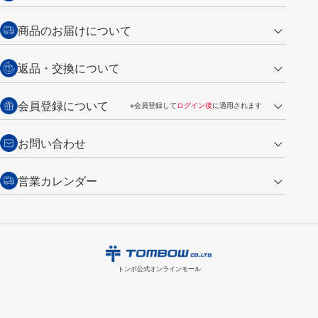
クレジットカード
商品のお届けについて
営業日午前11時までの決済完了の
代金引換
返品・交換について
ご注文は翌営業日の発送
銀行振込【前払い】
送料：全国一律 660円（税込）
返品の場合
会員登録について
※会員登録して
ログイン後
に適用されます
詳しくは
ご利用ガイド
をご覧ください。
商品到着後7日以内・未使用品に限り返品を承ります。
問い合わせフォーム
からご連絡ください。詳しくは
特定商取引法に基づく表記
をご覧くださ
・新規ご入会で
500ポイント
プレゼント
お問い合わせ
い。
・税込み2,200円以上のお買い上げで
送料無料
（通常は税込み5,500円以上で送料無料）
交換の場合
・次回のお買い物に使えるポイントがお買い上げごとに
100円につき1ポイ
営業カレンダー
トンボ製品・サービスに関する
商品到着後7日以内に限り交換を承ります。
問い合わせフォーム
からご連絡
ント
付与されます。
お問い合わせ
ください。詳しくは
特定商取引法に基づく表記
をご覧ください。
・ご購入履歴が確認できます。
8
2026.09
月
・領収書のダウンロードができます。
日
月
火
水
木
金
土
日
月
トンボ公式オンラインモールの
会員登録はこちら
購入・返品に関するお問い合わせ
1
トンボ公式オンラインモール
2
3
4
5
6
7
8
6
7
9
10
11
12
13
14
15
13
14