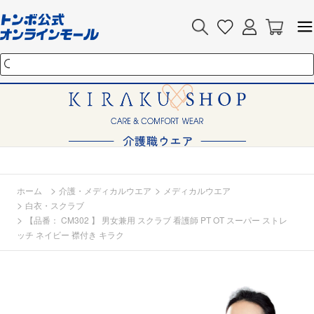
>
>
ホーム
介護・メディカルウエア
メディカルウエア
>
白衣・スクラブ
>
【品番： CM302 】 男女兼用 スクラブ 看護師 PT OT スーパー ストレ
ッチ ネイビー 襟付き キラク