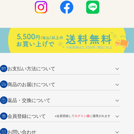
お支払い方法について
クレジットカード
商品のお届けについて
営業日午前11時までの決済完了の
代金引換
返品・交換について
ご注文は翌営業日の発送
銀行振込【前払い】
送料：全国一律 660円（税込）
返品の場合
会員登録について
※会員登録して
ログイン後
に適用されます
詳しくは
ご利用ガイド
をご覧ください。
商品到着後7日以内・未使用品に限り返品を承ります。
問い合わせフォーム
からご連絡ください。詳しくは
特定商取引法に基づく表記
をご覧くださ
・新規ご入会で
500ポイント
プレゼント
お問い合わせ
い。
・税込み2,200円以上のお買い上げで
送料無料