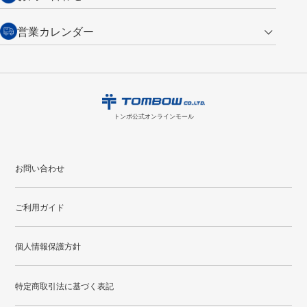
（通常は税込み5,500円以上で送料無料）
交換の場合
・次回のお買い物に使えるポイントがお買い上げごとに
100円につき1ポイ
営業カレンダー
トンボ製品・サービスに関する
商品到着後7日以内に限り交換を承ります。
問い合わせフォーム
からご連絡
ント
付与されます。
お問い合わせ
ください。詳しくは
特定商取引法に基づく表記
をご覧ください。
・ご購入履歴が確認できます。
8
2026.09
月
・領収書のダウンロードができます。
日
月
火
水
木
金
土
日
月
トンボ公式オンラインモールの
会員登録はこちら
購入・返品に関するお問い合わせ
1
トンボ公式オンラインモール
2
3
4
5
6
7
8
6
7
9
10
11
12
13
14
15
13
14
お問い合わせ
16
17
18
19
20
21
22
20
21
ご利用ガイド
23
24
25
26
27
28
29
27
28
30
31
個人情報保護方針
●
配送休日
特定商取引法に基づく表記