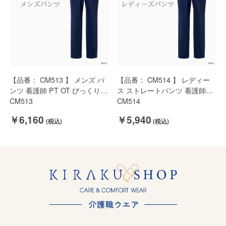
【品番： CM513 】 メンズ パ
【品番： CM514 】 レディー
ンツ 看護師 PT OT びっくりす
ス ストレートパンツ 看護師
るほどよく伸びる スーパー ス
CM513
PT OT スーパー ストレッチ 美
CM514
トレッチ 股下フリー丈 キラク
脚 美しいライン 股下フリー丈
￥6,160
￥5,940
キラク