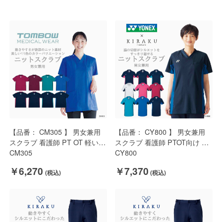
【品番： CM305 】 男女兼用
【品番： CY800 】 男女兼用
スクラブ 看護師 PT OT 軽い
スクラブ 看護師 PTOT向け 通
涼しい ストレッチ よく伸び
CM305
気性抜群ストレッチ＆軽量
CY800
る！ キラク
YONEX × キラク
￥6,270
￥7,370