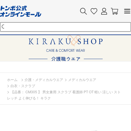
>
>
ホーム
介護・メディカルウエア
メディカルウエア
>
白衣・スクラブ
>
【品番： CM305 】 男女兼用 スクラブ 看護師 PT OT 軽い 涼しい スト
レッチ よく伸びる！ キラク