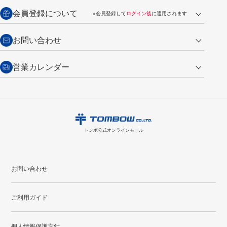
送料：全国一律 660円（税込）
返品の場合
会員登録について
※会員登録して
ログイン後
に適用されます
詳しくは
ご利用ガイド
をご覧ください。
商品到着後7日以内・未使用品に限り返品を承ります。
問い合わせフォーム
からご連絡ください。詳しくは
特定商取引法に基づく表記
をご覧くださ
・新規ご入会で
500ポイント
プレゼント
お問い合わせ
い。
・税込み2,200円以上のお買い上げで
送料無料
（通常は税込み5,500円以上で送料無料）
交換の場合
・次回のお買い物に使えるポイントがお買い上げごとに
100円につき1ポイ
営業カレンダー
トンボ製品・サービスに関する
商品到着後7日以内に限り交換を承ります。
問い合わせフォーム
からご連絡
ント
付与されます。
お問い合わせ
ください。詳しくは
特定商取引法に基づく表記
をご覧ください。
・ご購入履歴が確認できます。
8
2026.09
月
・領収書のダウンロードができます。
日
月
火
水
木
金
土
日
月
トンボ公式オンラインモールの
会員登録はこちら
購入・返品に関するお問い合わせ
1
トンボ公式オンラインモール
2
3
4
5
6
7
8
6
7
9
10
11
12
13
14
15
13
14
お問い合わせ
16
17
18
19
20
21
22
20
21
ご利用ガイド
23
24
25
26
27
28
29
27
28
30
31
個人情報保護方針