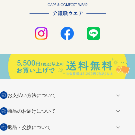
お支払い方法について
クレジットカード
商品のお届けについて
営業日午前11時までの決済完了の
代金引換
返品・交換について
ご注文は翌営業日の発送
銀行振込【前払い】