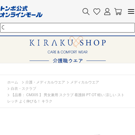
>
>
ホーム
介護・メディカルウエア
メディカルウエア
>
白衣・スクラブ
>
【品番： CM305 】 男女兼用 スクラブ 看護師 PT OT 軽い 涼しい スト
レッチ よく伸びる！ キラク