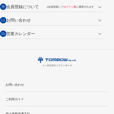
送料：全国一律 660円（税込）
返品の場合
会員登録について
※会員登録して
ログイン後
に適用されます
詳しくは
ご利用ガイド
をご覧ください。
商品到着後7日以内・未使用品に限り返品を承ります。
問い合わせフォーム
からご連絡ください。詳しくは
特定商取引法に基づく表記
をご覧くださ
・新規ご入会で
500ポイント
プレゼント
お問い合わせ
い。
・税込み2,200円以上のお買い上げで
送料無料
（通常は税込み5,500円以上で送料無料）
交換の場合
・次回のお買い物に使えるポイントがお買い上げごとに
100円につき1ポイ
営業カレンダー
トンボ製品・サービスに関する
商品到着後7日以内に限り交換を承ります。
問い合わせフォーム
からご連絡
ント
付与されます。
お問い合わせ
ください。詳しくは
特定商取引法に基づく表記
をご覧ください。
・ご購入履歴が確認できます。
8
2026.09
月
・領収書のダウンロードができます。
日
月
火
水
木
金
土
日
月
トンボ公式オンラインモールの
会員登録はこちら
購入・返品に関するお問い合わせ
1
トンボ公式オンラインモール
2
3
4
5
6
7
8
6
7
9
10
11
12
13
14
15
13
14
お問い合わせ
16
17
18
19
20
21
22
20
21
ご利用ガイド
23
24
25
26
27
28
29
27
28
30
31
個人情報保護方針