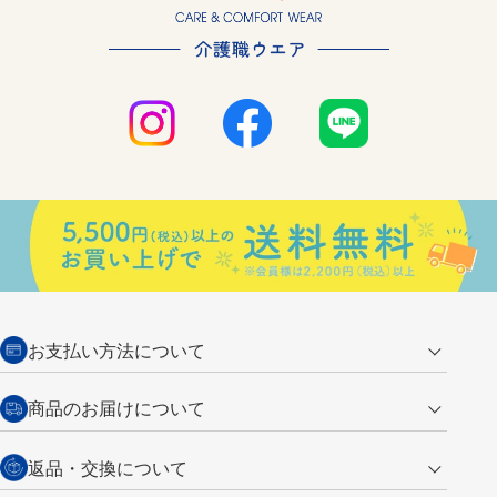
お支払い方法について
クレジットカード
商品のお届けについて
営業日午前11時までの決済完了の
代金引換
返品・交換について
ご注文は翌営業日の発送
銀行振込【前払い】