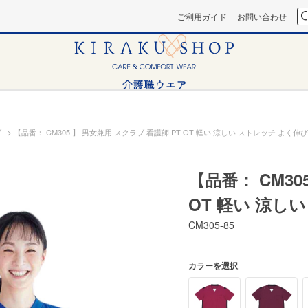
ご利用ガイド
お問い合わせ
>
ブ
【品番： CM305 】 男女兼用 スクラブ 看護師 PT OT 軽い 涼しい ストレッチ よく伸
【品番： CM30
OT 軽い 涼し
CM305-85
カラーを選択