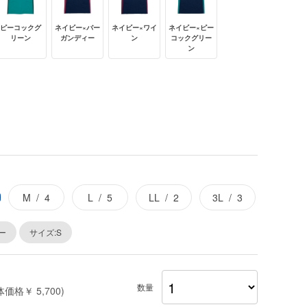
ピーコックグ
ネイビー×バー
ネイビー×ワイ
ネイビー×ピー
リーン
ガンディー
ン
コックグリー
ン
M
4
L
5
LL
2
3L
3
ー
サイズ:S
数量
体価格￥ 5,700)