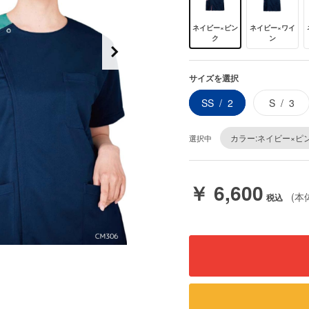
ネイビー×ピン
ネイビー×ワイ
ク
ン
サイズを選択
SS
2
S
3
カラー:ネイビー×ピ
選択中
￥ 6,600
(本