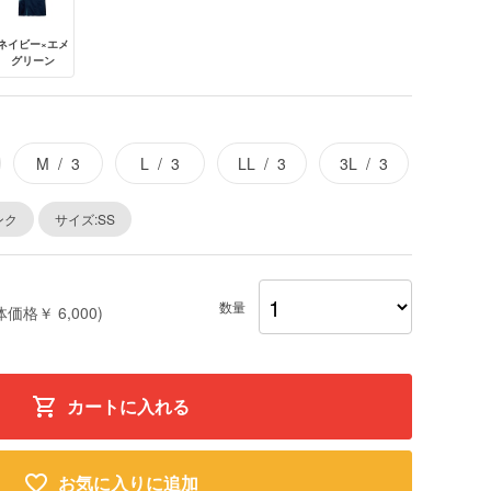
ネイビー×エメ
グリーン
M
3
L
3
LL
3
3L
3
ンク
サイズ:SS
数量
体価格￥ 6,000)
カートに入れる
お気に入りに追加