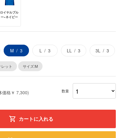
ロイヤルブル
ー×ネイビー
M
3
L
3
LL
3
3L
3
オレット
サイズ:M
数量
体価格￥ 7,300)
カートに入れる