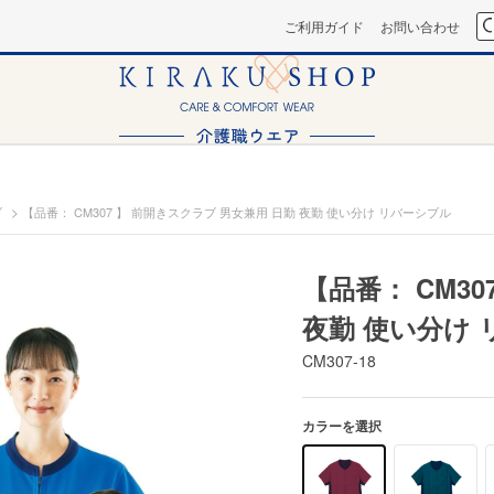
ご利用ガイド
お問い合わせ
>
ブ
【品番： CM307 】 前開きスクラブ 男女兼用 日勤 夜勤 使い分け リバーシブル
【品番： CM3
夜勤 使い分け
CM307-18
カラーを選択