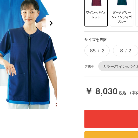
ワイン×バイオ
ダークグリー
レット
ン×インディゴ
ブルー
サイズを選択
SS
2
S
3
カラー:ワイン×バイ
選択中
￥ 8,030
(本