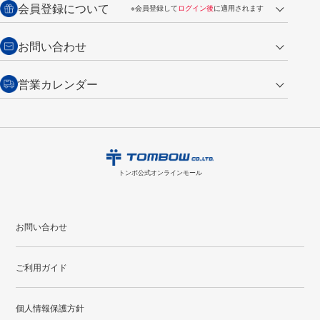
会員登録について
※会員登録して
ログイン後
に適用されます
詳しくは
ご利用ガイド
をご覧ください。
商品到着後7日以内・未使用品に限り返品を承ります。
問い合わせフォーム
からご連絡ください。詳しくは
特定商取引法に基づく表記
をご覧くださ
・新規ご入会で
500ポイント
プレゼント
お問い合わせ
い。
・税込み2,200円以上のお買い上げで
送料無料
（通常は税込み5,500円以上で送料無料）
交換の場合
・次回のお買い物に使えるポイントがお買い上げごとに
100円につき1ポイ
営業カレンダー
トンボ製品・サービスに関する
商品到着後7日以内に限り交換を承ります。
問い合わせフォーム
からご連絡
ント
付与されます。
お問い合わせ
ください。詳しくは
特定商取引法に基づく表記
をご覧ください。
・ご購入履歴が確認できます。
8
2026.09
月
・領収書のダウンロードができます。
日
月
火
水
木
金
土
日
月
トンボ公式オンラインモールの
会員登録はこちら
購入・返品に関するお問い合わせ
1
トンボ公式オンラインモール
2
3
4
5
6
7
8
6
7
9
10
11
12
13
14
15
13
14
お問い合わせ
16
17
18
19
20
21
22
20
21
ご利用ガイド
23
24
25
26
27
28
29
27
28
30
31
個人情報保護方針