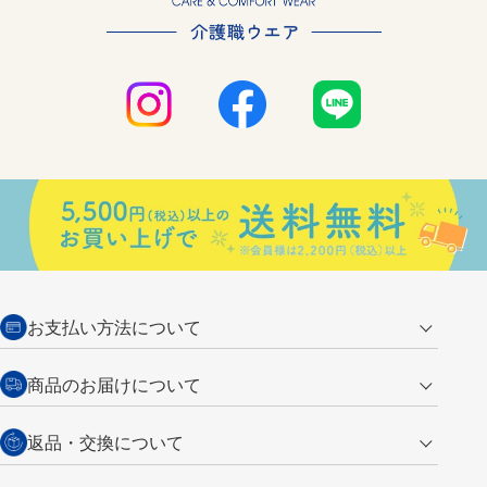
お支払い方法について
クレジットカード
商品のお届けについて
営業日午前11時までの決済完了の
代金引換
返品・交換について
ご注文は翌営業日の発送
銀行振込【前払い】
送料：全国一律 660円（税込）
返品の場合