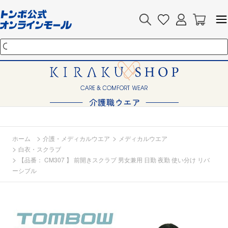
>
>
ホーム
介護・メディカルウエア
メディカルウエア
>
白衣・スクラブ
>
【品番： CM307 】 前開きスクラブ 男女兼用 日勤 夜勤 使い分け リバ
ーシブル