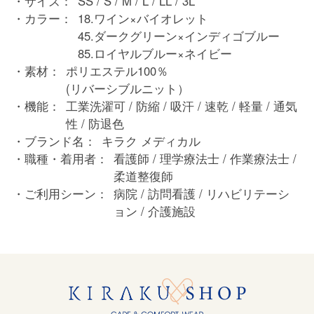
サイズ：
SS / S / M / L / LL / 3L
カラー：
18.ワイン×バイオレット
45.ダークグリーン×インディゴブルー
85.ロイヤルブルー×ネイビー
素材：
ポリエステル100％
(リバーシブルニット）
機能：
工業洗濯可 / 防縮 / 吸汗 / 速乾 / 軽量 / 通気
性 / 防退色
ブランド名：
キラク メディカル
職種・着用者：
看護師 / 理学療法士 / 作業療法士 /
柔道整復師
ご利用シーン：
病院 / 訪問看護 / リハビリテーシ
ョン / 介護施設