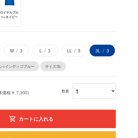
ロイヤルブル
ー×ネイビー
M
3
L
3
LL
3
3L
3
ン×インディゴブルー
サイズ:3L
数量
体価格￥ 7,300)
カートに入れる