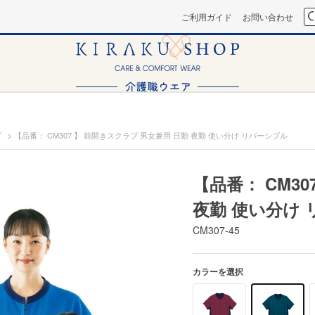
ご利用ガイド
お問い合わせ
>
ブ
【品番： CM307 】 前開きスクラブ 男女兼用 日勤 夜勤 使い分け リバーシブル
【品番： CM3
夜勤 使い分け
CM307-45
カラーを選択