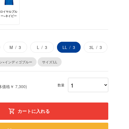
ロイヤルブル
ー×ネイビー
M
3
L
3
LL
3
3L
3
ン×インディゴブルー
サイズ:LL
数量
体価格￥ 7,300)
カートに入れる