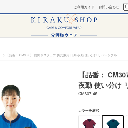
ご利用ガイド
お問い合わせ
>
ブ
【品番： CM307 】 前開きスクラブ 男女兼用 日勤 夜勤 使い分け リバーシブル
【品番： CM3
夜勤 使い分け
CM307-45
カラーを選択