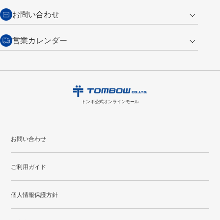
からご連絡ください。詳しくは
特定商取引法に基づく表記
をご覧くださ
・新規ご入会で
500ポイント
プレゼント
お問い合わせ
い。
・税込み2,200円以上のお買い上げで
送料無料
（通常は税込み5,500円以上で送料無料）
交換の場合
・次回のお買い物に使えるポイントがお買い上げごとに
100円につき1ポイ
営業カレンダー
トンボ製品・サービスに関する
商品到着後7日以内に限り交換を承ります。
問い合わせフォーム
からご連絡
ント
付与されます。
お問い合わせ
ください。詳しくは
特定商取引法に基づく表記
をご覧ください。
・ご購入履歴が確認できます。
8
2026.09
月
・領収書のダウンロードができます。
日
月
火
水
木
金
土
日
月
トンボ公式オンラインモールの
会員登録はこちら
購入・返品に関するお問い合わせ
1
トンボ公式オンラインモール
2
3
4
5
6
7
8
6
7
9
10
11
12
13
14
15
13
14
お問い合わせ
16
17
18
19
20
21
22
20
21
ご利用ガイド
23
24
25
26
27
28
29
27
28
30
31
個人情報保護方針
●
配送休日