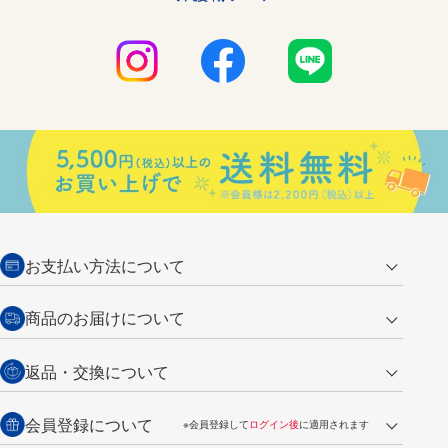
お支払い方法について
クレジットカード
商品のお届けについて
営業日午前11時までの決済完了の
代金引換
返品・交換について
ご注文は翌営業日の発送
銀行振込【前払い】
送料：全国一律 660円（税込）
返品の場合
会員登録について
※会員登録して
ログイン後
に適用されます
詳しくは
ご利用ガイド
をご覧ください。
商品到着後7日以内・未使用品に限り返品を承ります。
問い合わせフォーム