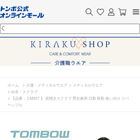
>
>
ホーム
介護・メディカルウエア
メディカルウエア
>
白衣・スクラブ
>
【品番： CM307 】 前開きスクラブ 男女兼用 日勤 夜勤 使い分け リバ
ーシブル