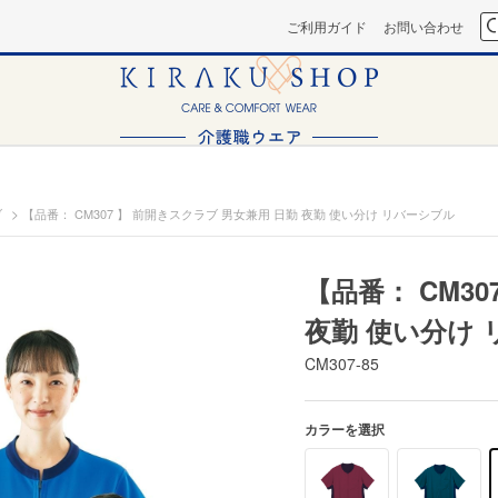
ご利用ガイド
お問い合わせ
>
ブ
【品番： CM307 】 前開きスクラブ 男女兼用 日勤 夜勤 使い分け リバーシブル
【品番： CM3
夜勤 使い分け
CM307-85
カラーを選択