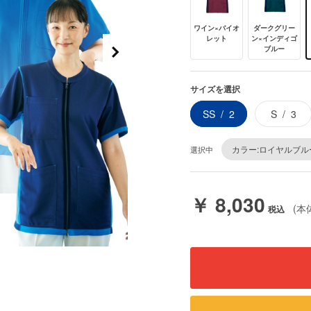
ワイン×バイオ
ダークグリー
レット
ン×インディゴ
ブルー
サイズを選択
SS
2
S
3
カラー:ロイヤルブル
選択中
￥ 8,030
(本