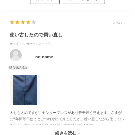
2024.2.3
使い古したので買い直し
サイズ：LL
カラー：ネイビー
no name
太もも太めですが、センタープレスがあり若干細く見えます。さすが
に5年間毎日使うとほつれが出て来ましたが、縫い直しながら使ってい
ました。擦れによる穴あきはなく耐久性はあります。
裾が縫われていないので裾上げの手間はありますが、好みの股下に調
続きを読む