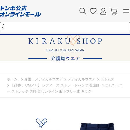
>
>
>
ホーム
介護・メディカルウエア
メディカルウエア
ボトムス
>
【品番： CM514 】 レディース ストレートパンツ 看護師 PT OT スーパ
ー ストレッチ 美脚 美しいライン 股下フリー丈 キラク