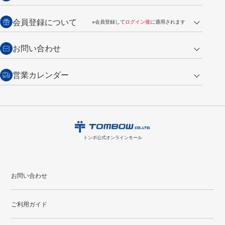
銀行振込【前払い】
送料：全国一律 660円（税込）
返品の場合
会員登録について
※会員登録して
ログイン後
に適用されます
詳しくは
ご利用ガイド
をご覧ください。
商品到着後7日以内・未使用品に限り返品を承ります。
問い合わせフォーム
からご連絡ください。詳しくは
特定商取引法に基づく表記
をご覧くださ
・新規ご入会で
500ポイント
プレゼント
お問い合わせ
い。
・税込み2,200円以上のお買い上げで
送料無料
（通常は税込み5,500円以上で送料無料）
交換の場合
・次回のお買い物に使えるポイントがお買い上げごとに
100円につき1ポイ
営業カレンダー
トンボ製品・サービスに関する
商品到着後7日以内に限り交換を承ります。
問い合わせフォーム
からご連絡
ント
付与されます。
お問い合わせ
ください。詳しくは
特定商取引法に基づく表記
をご覧ください。
・ご購入履歴が確認できます。
8
2026.09
月
・領収書のダウンロードができます。
日
月
火
水
木
金
土
日
月
トンボ公式オンラインモールの
会員登録はこちら
購入・返品に関するお問い合わせ
1
トンボ公式オンラインモール
2
3
4
5
6
7
8
6
7
9
10
11
12
13
14
15
13
14
お問い合わせ
16
17
18
19
20
21
22
20
21
ご利用ガイド
23
24
25
26
27
28
29
27
28