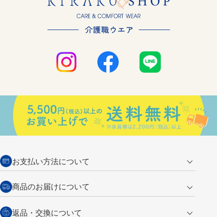
お支払い方法について
クレジットカード
商品のお届けについて
営業日午前11時までの決済完了の
代金引換
返品・交換について
ご注文は翌営業日の発送