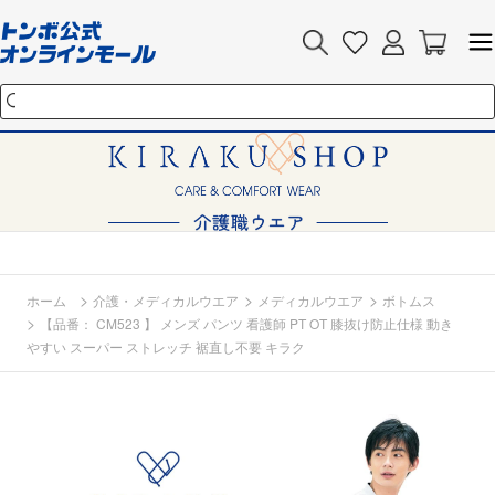
>
>
>
ホーム
介護・メディカルウエア
メディカルウエア
ボトムス
>
【品番： CM523 】 メンズ パンツ 看護師 PT OT 膝抜け防止仕様 動き
やすい スーパー ストレッチ 裾直し不要 キラク