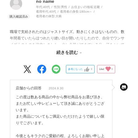
no name
年代:
40代
性別:
男性
お住まいの地域:
近畿
着用年代:
40代
着用者の身長:
180cm～
着用者の体型:
大柄
職場で支給されたのはジャストサイズ。動きにくさはないものの、数
年間着ていたらほつれたり縫い目が開いたりしたので、自分でワンサ
イズ上のものを注文しました。少し余裕ができている分、汗をかいて
も張り付かず、元々生地はしっかりしてるし、動きにくさはないの
続きを読む
で、快適に使えています。
参考になった
0
Like!
0
店舗からの回答
2024.9.30
この度は数ある商品の中から弊社商品をお選び頂き、
またお忙しい中レビューして頂き誠にありがとうござ
います。
また商品についてもご満足いただけたようで嬉しい限
りでございます。
今後ともキラクのご愛顧の程、よろしくお願い申し上