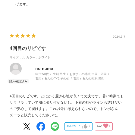
げます。
2024.5.7
4回目のリピです
サイズ：LL
カラー：ホワイト
no name
年代:
50代
性別:
男性
お住まいの地域:
中国・四国
着用する人の年代:
その他
着用する人の性別:
男性
4回目のリピです。とにかく履き心地が良くて丈夫です。暑い時期でも
サラサラしていて肌に張り付かないし、下着の柄やラインも透けない
ので安心して履けます。これ以外に考えられないので、トンボさん、
ズーッと販売してくださいね。
参考になった
0
Like!
0