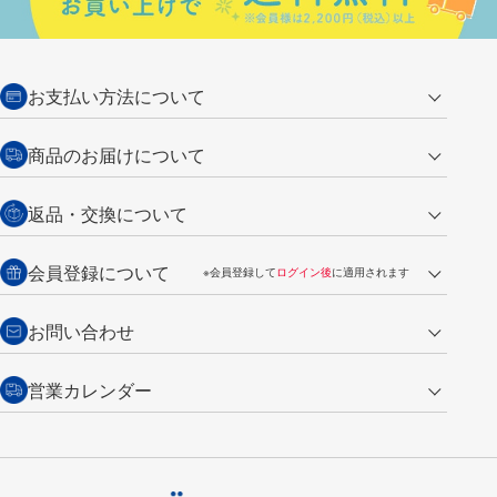
お支払い方法について
クレジットカード
商品のお届けについて
営業日午前11時までの決済完了の
代金引換
返品・交換について
ご注文は翌営業日の発送
銀行振込【前払い】
送料：全国一律 660円（税込）
返品の場合
会員登録について
※会員登録して
ログイン後
に適用されます
詳しくは
ご利用ガイド
をご覧ください。
商品到着後7日以内・未使用品に限り返品を承ります。
問い合わせフォーム
からご連絡ください。詳しくは
特定商取引法に基づく表記
をご覧くださ
・新規ご入会で
500ポイント
プレゼント
お問い合わせ
い。
・税込み2,200円以上のお買い上げで
送料無料
（通常は税込み5,500円以上で送料無料）
交換の場合
・次回のお買い物に使えるポイントがお買い上げごとに
100円につき1ポイ
営業カレンダー
トンボ製品・サービスに関する
商品到着後7日以内に限り交換を承ります。
問い合わせフォーム
からご連絡
ント
付与されます。
お問い合わせ
ください。詳しくは
特定商取引法に基づく表記
をご覧ください。
・ご購入履歴が確認できます。
8
2026.09
月
・領収書のダウンロードができます。
日
月
火
水
木
金
土
日
月
トンボ公式オンラインモールの