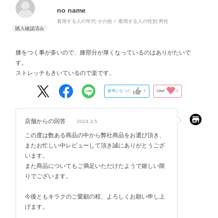
no name
着用する人の年代:
その他
着用する人の性別:
男性
膝をつく事が多いので、膝部分が厚くなっているのはありがたいで
す。
ストレッチもきいているので楽です。
参考になった
1
Like!
1
店舗からの回答
2024.3.5
この度は数ある商品の中から弊社商品をお選び頂き、
またお忙しい中レビューして頂き誠にありがとうござ
います。
また商品についてもご満足いただけたようで嬉しい限
りでございます。
今後ともキラクのご愛顧の程、よろしくお願い申し上
げます。