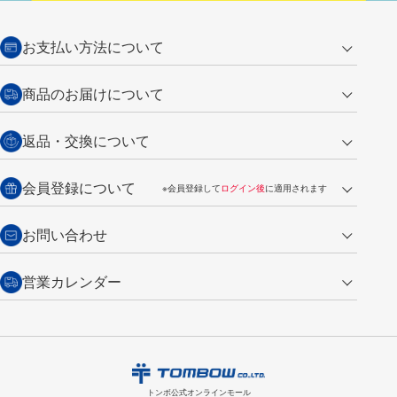
お支払い方法について
クレジットカード
商品のお届けについて
営業日午前11時までの決済完了の
代金引換
返品・交換について
ご注文は翌営業日の発送
銀行振込【前払い】
送料：全国一律 660円（税込）
返品の場合
会員登録について
※会員登録して
ログイン後
に適用されます
詳しくは
ご利用ガイド
をご覧ください。
商品到着後7日以内・未使用品に限り返品を承ります。
問い合わせフォーム
からご連絡ください。詳しくは
特定商取引法に基づく表記
をご覧くださ
・新規ご入会で
500ポイント
プレゼント
お問い合わせ
い。
・税込み2,200円以上のお買い上げで
送料無料
（通常は税込み5,500円以上で送料無料）
交換の場合
・次回のお買い物に使えるポイントがお買い上げごとに
100円につき1ポイ
営業カレンダー
トンボ製品・サービスに関する
商品到着後7日以内に限り交換を承ります。
問い合わせフォーム
からご連絡
ント
付与されます。
お問い合わせ
ください。詳しくは
特定商取引法に基づく表記
をご覧ください。
・ご購入履歴が確認できます。
8
2026.09
月
・領収書のダウンロードができます。
日
月
火
水
木
金
土
日
月
トンボ公式オンラインモールの
会員登録はこちら
購入・返品に関するお問い合わせ
1
トンボ公式オンラインモール