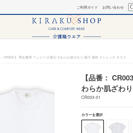
ご利用ガイド
お問い合わせ
： CR003 】 男女兼用 Ｔシャツ 介護士 やわらか肌ざわり 吸汗 速乾 ストレッチ キラク
【品番： CR00
わらか肌ざわり 
CR003-01
カラーを選択