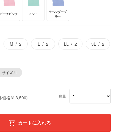
ラベンダーブ
ピーチピンク
ミント
ルー
M
2
L
2
LL
2
3L
2
サイズ:4L
数量
体価格￥ 3,500)
カートに入れる