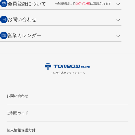
会員登録について
※会員登録して
ログイン後
に適用されます
詳しくは
ご利用ガイド
をご覧ください。
商品到着後7日以内・未使用品に限り返品を承ります。
問い合わせフォーム
からご連絡ください。詳しくは
特定商取引法に基づく表記
をご覧くださ
・新規ご入会で
500ポイント
プレゼント
お問い合わせ
い。
・税込み2,200円以上のお買い上げで
送料無料
（通常は税込み5,500円以上で送料無料）
交換の場合
・次回のお買い物に使えるポイントがお買い上げごとに
100円につき1ポイ
営業カレンダー
トンボ製品・サービスに関する
商品到着後7日以内に限り交換を承ります。
問い合わせフォーム
からご連絡
ント
付与されます。
お問い合わせ
ください。詳しくは
特定商取引法に基づく表記
をご覧ください。
・ご購入履歴が確認できます。
8
2026.09
月
・領収書のダウンロードができます。
日
月
火
水
木
金
土
日
月
トンボ公式オンラインモールの
会員登録はこちら
購入・返品に関するお問い合わせ
1
トンボ公式オンラインモール
2
3
4
5
6
7
8
6
7
9
10
11
12
13
14
15
13
14
お問い合わせ
16
17
18
19
20
21
22
20
21
ご利用ガイド
23
24
25
26
27
28
29
27
28
30
31
個人情報保護方針