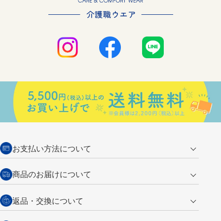
お支払い方法について
クレジットカード
商品のお届けについて
営業日午前11時までの決済完了の
代金引換
返品・交換について
ご注文は翌営業日の発送
銀行振込【前払い】
送料：全国一律 660円（税込）
返品の場合