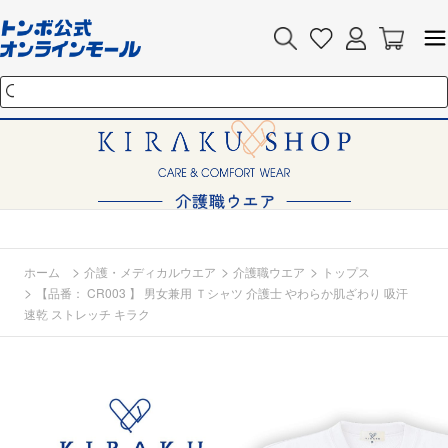
>
>
>
ホーム
介護・メディカルウエア
介護職ウエア
トップス
>
【品番： CR003 】 男女兼用 Ｔシャツ 介護士 やわらか肌ざわり 吸汗
速乾 ストレッチ キラク