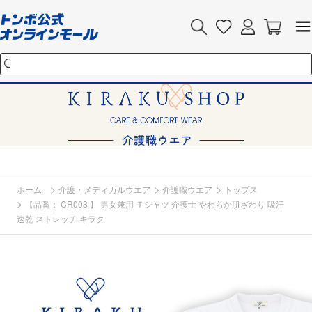
>
>
>
ホーム
介護・メディカルウエア
介護職ウエア
トップス
>
【品番： CR003 】 男女兼用 Ｔシャツ 介護士 やわらか肌ざわり 吸汗
速乾 ストレッチ キラク