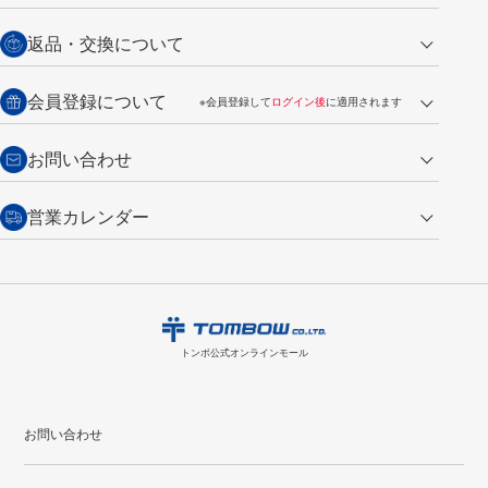
営業日午前11時までの決済完了の
代金引換
返品・交換について
ご注文は翌営業日の発送
銀行振込【前払い】
送料：全国一律 660円（税込）
返品の場合
会員登録について
※会員登録して
ログイン後
に適用されます
詳しくは
ご利用ガイド
をご覧ください。
商品到着後7日以内・未使用品に限り返品を承ります。
問い合わせフォーム
からご連絡ください。詳しくは
特定商取引法に基づく表記
をご覧くださ
・新規ご入会で
500ポイント
プレゼント
お問い合わせ
い。
・税込み2,200円以上のお買い上げで
送料無料
（通常は税込み5,500円以上で送料無料）
交換の場合
・次回のお買い物に使えるポイントがお買い上げごとに
100円につき1ポイ
営業カレンダー
トンボ製品・サービスに関する
商品到着後7日以内に限り交換を承ります。
問い合わせフォーム
からご連絡
ント
付与されます。
お問い合わせ
ください。詳しくは
特定商取引法に基づく表記
をご覧ください。
・ご購入履歴が確認できます。
8
2026.09
月
・領収書のダウンロードができます。
日
月
火
水
木
金
土
日
月
トンボ公式オンラインモールの
会員登録はこちら
購入・返品に関するお問い合わせ
1
トンボ公式オンラインモール
2
3
4
5
6
7
8
6
7
9
10
11
12
13
14
15
13
14
お問い合わせ
16
17
18
19
20
21
22
20
21