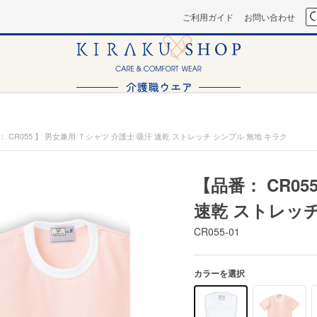
ご利用ガイド
お問い合わせ
： CR055 】 男女兼用 Ｔシャツ 介護士 吸汗 速乾 ストレッチ シンプル 無地 キラク
【品番： CR05
速乾 ストレッチ
CR055-01
カラーを選択