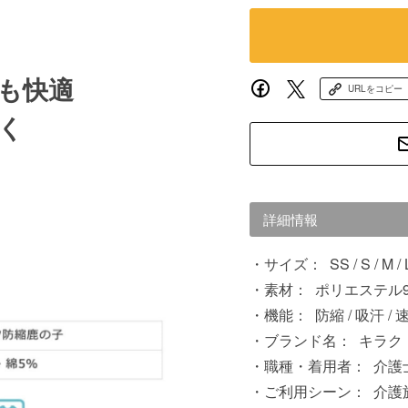
も快適
URLをコピー
く
詳細情報
サイズ：
SS / S / M / 
素材：
ポリエステル95
機能：
防縮 / 吸汗 / 
ブランド名：
キラク
職種・着用者：
介護士
ご利用シーン：
介護施