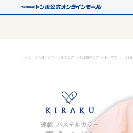
>
>
>
>
ホーム
介護・メディカルウエア
介護職ウエア
トップス
【品番