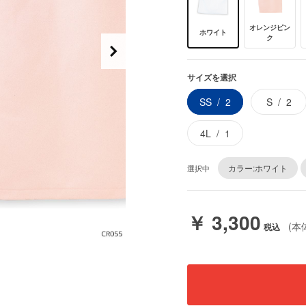
オレンジピン
ホワイト
ク
サイズを選択
SS
2
S
2
4L
1
カラー:ホワイト
選択中
￥ 3,300
(本