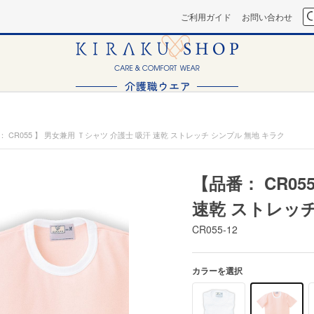
ご利用ガイド
お問い合わせ
： CR055 】 男女兼用 Ｔシャツ 介護士 吸汗 速乾 ストレッチ シンプル 無地 キラク
【品番： CR05
速乾 ストレッチ
CR055-12
カラーを選択