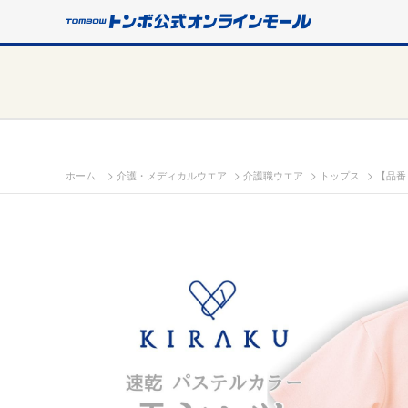
>
>
>
>
ホーム
介護・メディカルウエア
介護職ウエア
トップス
【品番