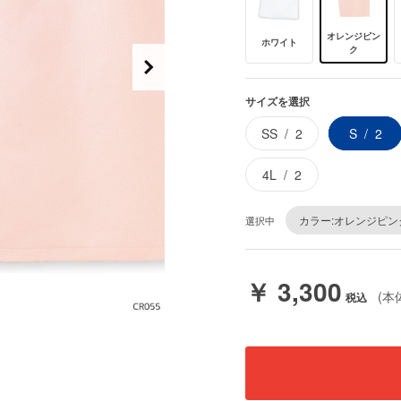
オレンジピン
ホワイト
ク
サイズを選択
SS
2
S
2
4L
2
カラー:オレンジピン
選択中
￥ 3,300
(本