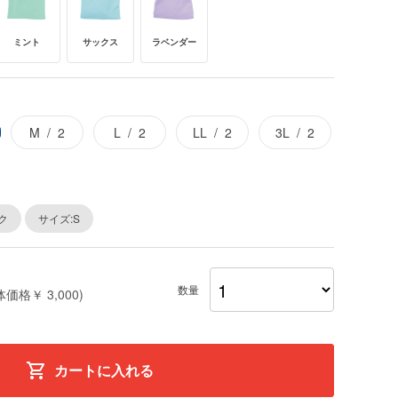
ミント
サックス
ラベンダー
M
2
L
2
LL
2
3L
2
ク
サイズ:S
数量
体価格￥ 3,000)
カートに入れる