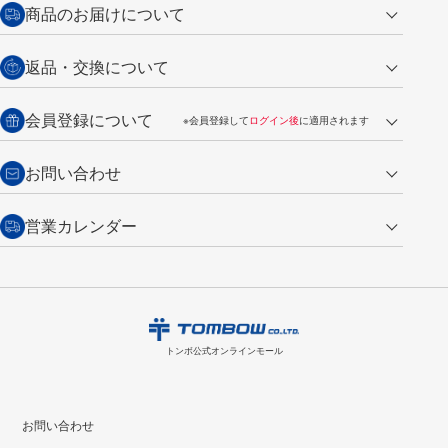
クレジットカード
商品のお届けについて
営業日午前11時までの決済完了の
代金引換
返品・交換について
ご注文は翌営業日の発送
銀行振込【前払い】
送料：全国一律 660円（税込）
返品の場合
会員登録について
※会員登録して
ログイン後
に適用されます
詳しくは
ご利用ガイド
をご覧ください。
商品到着後7日以内・未使用品に限り返品を承ります。
問い合わせフォーム
からご連絡ください。詳しくは
特定商取引法に基づく表記
をご覧くださ
・新規ご入会で
500ポイント
プレゼント
お問い合わせ
い。
・税込み2,200円以上のお買い上げで
送料無料
（通常は税込み5,500円以上で送料無料）
交換の場合
・次回のお買い物に使えるポイントがお買い上げごとに
100円につき1ポイ
営業カレンダー
トンボ製品・サービスに関する
商品到着後7日以内に限り交換を承ります。
問い合わせフォーム
からご連絡
ント
付与されます。
お問い合わせ
ください。詳しくは
特定商取引法に基づく表記
をご覧ください。
・ご購入履歴が確認できます。
8
2026.09
月
・領収書のダウンロードができます。
日
月
火
水
木
金
土
日
月
トンボ公式オンラインモールの
会員登録はこちら
購入・返品に関するお問い合わせ
1
トンボ公式オンラインモール
2
3
4
5
6
7
8
6
7
9
10
11
12
13
14
15
13
14
お問い合わせ