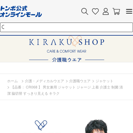
>
>
>
ホーム
介護・メディカルウエア
介護職ウエア
ジャケット
>
【品番： CR068 】 男女兼用 ジャケット ジャージ 上着 介護士 制菌 清
潔 脇切替 すっきり見える キラク