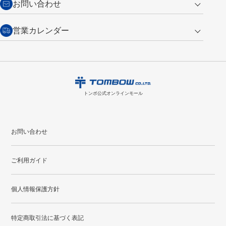
お問い合わせ
い。
・税込み2,200円以上のお買い上げで
送料無料
（通常は税込み5,500円以上で送料無料）
交換の場合
・次回のお買い物に使えるポイントがお買い上げごとに
100円につき1ポイ
営業カレンダー
トンボ製品・サービスに関する
商品到着後7日以内に限り交換を承ります。
問い合わせフォーム
からご連絡
ント
付与されます。
お問い合わせ
ください。詳しくは
特定商取引法に基づく表記
をご覧ください。
・ご購入履歴が確認できます。
8
2026.09
月
・領収書のダウンロードができます。
日
月
火
水
木
金
土
日
月
トンボ公式オンラインモールの
会員登録はこちら
購入・返品に関するお問い合わせ
1
トンボ公式オンラインモール
2
3
4
5
6
7
8
6
7
9
10
11
12
13
14
15
13
14
お問い合わせ
16
17
18
19
20
21
22
20
21
ご利用ガイド
23
24
25
26
27
28
29
27
28
30
31
個人情報保護方針
●
配送休日
特定商取引法に基づく表記