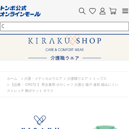
>
>
>
ホーム
介護・メディカルウエア
介護職ウエア
トップス
>
【品番： CR072 】 男女兼用 ポロシャツ 介護士 吸汗 速乾 縮みにくい
ストレッチ 胸ポケット キラク