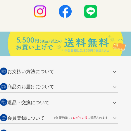
お支払い方法について
クレジットカード
商品のお届けについて
営業日午前11時までの決済完了の
代金引換
返品・交換について
ご注文は翌営業日の発送
銀行振込【前払い】
送料：全国一律 660円（税込）
返品の場合
会員登録について
※会員登録して
ログイン後
に適用されます
詳しくは
ご利用ガイド
をご覧ください。
商品到着後7日以内・未使用品に限り返品を承ります。
問い合わせフォーム
からご連絡ください。詳しくは
特定商取引法に基づく表記
をご覧くださ
・新規ご入会で
500ポイント
プレゼント