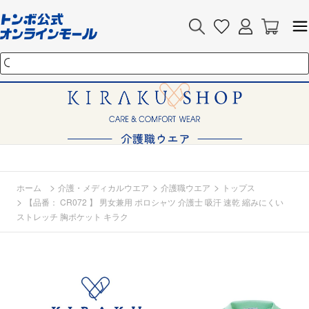
>
>
>
ホーム
介護・メディカルウエア
介護職ウエア
トップス
>
【品番： CR072 】 男女兼用 ポロシャツ 介護士 吸汗 速乾 縮みにくい
ストレッチ 胸ポケット キラク