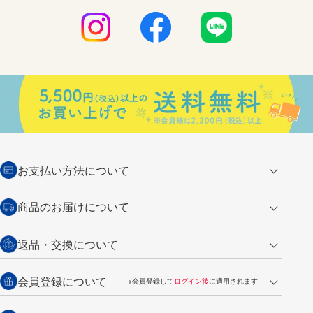
お支払い方法について
クレジットカード
商品のお届けについて
営業日午前11時までの決済完了の
代金引換
返品・交換について
ご注文は翌営業日の発送
銀行振込【前払い】
送料：全国一律 660円（税込）
返品の場合
会員登録について
※会員登録して
ログイン後
に適用されます
詳しくは
ご利用ガイド
をご覧ください。
商品到着後7日以内・未使用品に限り返品を承ります。
問い合わせフォーム
からご連絡ください。詳しくは
特定商取引法に基づく表記
をご覧くださ
・新規ご入会で
500ポイント
プレゼント