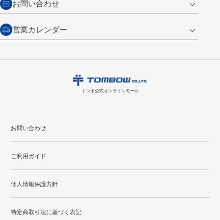
お問い合わせ
い。
・税込み2,200円以上のお買い上げで
送料無料
（通常は税込み5,500円以上で送料無料）
交換の場合
・次回のお買い物に使えるポイントがお買い上げごとに
100円につき1ポイ
営業カレンダー
トンボ製品・サービスに関する
商品到着後7日以内に限り交換を承ります。
問い合わせフォーム
からご連絡
ント
付与されます。
お問い合わせ
ください。詳しくは
特定商取引法に基づく表記
をご覧ください。
・ご購入履歴が確認できます。
8
2026.09
月
・領収書のダウンロードができます。
日
月
火
水
木
金
土
日
月
トンボ公式オンラインモールの
会員登録はこちら
購入・返品に関するお問い合わせ
1
トンボ公式オンラインモール
2
3
4
5
6
7
8
6
7
9
10
11
12
13
14
15
13
14
お問い合わせ
16
17
18
19
20
21
22
20
21
ご利用ガイド
23
24
25
26
27
28
29
27
28
30
31
個人情報保護方針
●
配送休日
特定商取引法に基づく表記