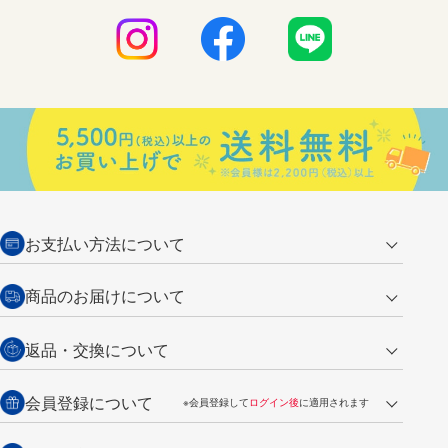
お支払い方法について
クレジットカード
商品のお届けについて
営業日午前11時までの決済完了の
代金引換
返品・交換について
ご注文は翌営業日の発送
銀行振込【前払い】
送料：全国一律 660円（税込）
返品の場合
会員登録について
※会員登録して
ログイン後
に適用されます
詳しくは
ご利用ガイド
をご覧ください。
商品到着後7日以内・未使用品に限り返品を承ります。
問い合わせフォーム
からご連絡ください。詳しくは
特定商取引法に基づく表記
をご覧くださ
・新規ご入会で
500ポイント
プレゼント