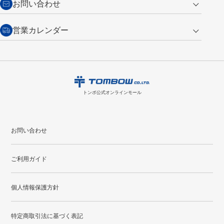
お問い合わせ
い。
・税込み2,200円以上のお買い上げで
送料無料
（通常は税込み5,500円以上で送料無料）
交換の場合
・次回のお買い物に使えるポイントがお買い上げごとに
100円につき1ポイ
営業カレンダー
トンボ製品・サービスに関する
商品到着後7日以内に限り交換を承ります。
問い合わせフォーム
からご連絡
ント
付与されます。
お問い合わせ
ください。詳しくは
特定商取引法に基づく表記
をご覧ください。
・ご購入履歴が確認できます。
8
2026.09
月
・領収書のダウンロードができます。
日
月
火
水
木
金
土
日
月
トンボ公式オンラインモールの
会員登録はこちら
購入・返品に関するお問い合わせ
1
トンボ公式オンラインモール
2
3
4
5
6
7
8
6
7
9
10
11
12
13
14
15
13
14
お問い合わせ
16
17
18
19
20
21
22
20
21
ご利用ガイド
23
24
25
26
27
28
29
27
28
30
31
個人情報保護方針
●
配送休日
特定商取引法に基づく表記