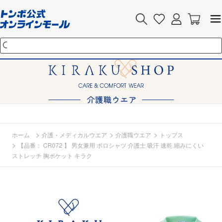
>
>
>
ホーム
介護・メディカルウエア
介護職ウエア
トップス
>
【品番： CR072 】 男女兼用 ポロシャツ 介護士 吸汗 速乾 縮みにくい
ストレッチ 胸ポケット キラク