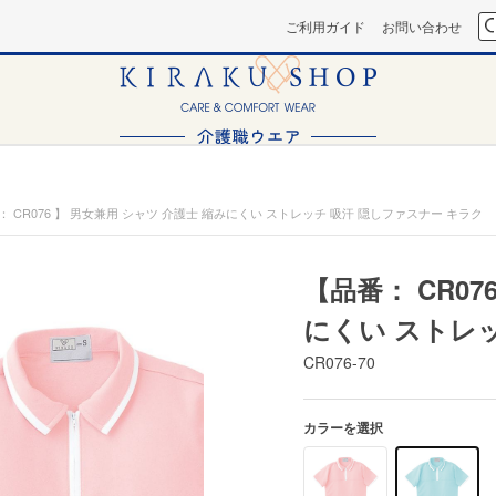
ご利用ガイド
お問い合わせ
： CR076 】 男女兼用 シャツ 介護士 縮みにくい ストレッチ 吸汗 隠しファスナー キラク
【品番： CR07
にくい ストレ
CR076-70
カラーを選択