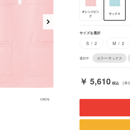
オレンジピン
サックス
ク
サイズを選択
S
2
M
2
カラー:サックス
選択中
￥ 5,610
(本