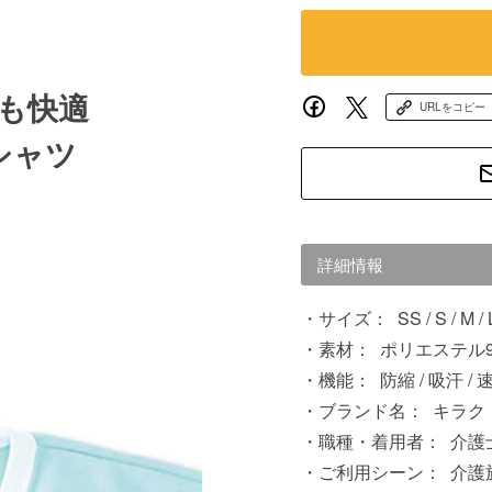
も快適
URLをコピー
シャツ
詳細情報
サイズ：
SS / S / M / 
素材：
ポリエステル90
機能：
防縮 / 吸汗 / 
ブランド名：
キラク
職種・着用者：
介護士
ご利用シーン：
介護施