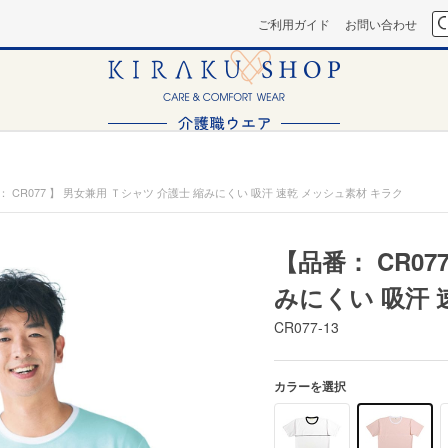
ご利用ガイド
お問い合わせ
： CR077 】 男女兼用 Ｔシャツ 介護士 縮みにくい 吸汗 速乾 メッシュ素材 キラク
【品番： CR07
みにくい 吸汗 
CR077-13
カラーを選択