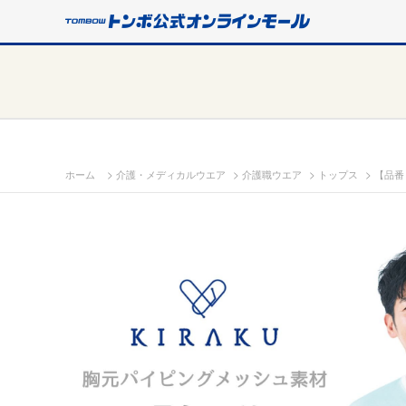
>
>
>
>
ホーム
介護・メディカルウエア
介護職ウエア
トップス
【品番