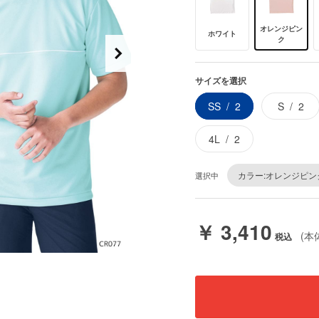
オレンジピン
ホワイト
ク
サイズを選択
SS
2
S
2
4L
2
カラー:オレンジピン
選択中
￥ 3,410
(本