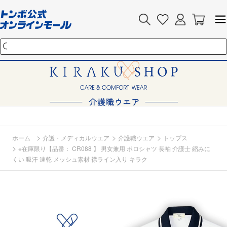
>
>
>
ホーム
介護・メディカルウエア
介護職ウエア
トップス
>
※在庫限り【品番： CR088 】 男女兼用 ポロシャツ 長袖 介護士 縮みに
くい 吸汗 速乾 メッシュ素材 襟ライン入り キラク