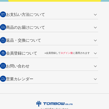
お支払い方法について
クレジットカード
商品のお届けについて
営業日午前11時までの決済完了の
代金引換
返品・交換について
ご注文は翌営業日の発送
銀行振込【前払い】
送料：全国一律 660円（税込）
返品の場合
会員登録について
※会員登録して
ログイン後
に適用されます
詳しくは
ご利用ガイド
をご覧ください。
商品到着後7日以内・未使用品に限り返品を承ります。
問い合わせフォーム
からご連絡ください。詳しくは
特定商取引法に基づく表記
をご覧くださ
・新規ご入会で
500ポイント
プレゼント
お問い合わせ
い。
・税込み2,200円以上のお買い上げで
送料無料
（通常は税込み5,500円以上で送料無料）
交換の場合
・次回のお買い物に使えるポイントがお買い上げごとに
100円につき1ポイ
営業カレンダー
トンボ製品・サービスに関する
商品到着後7日以内に限り交換を承ります。
問い合わせフォーム
からご連絡
ント
付与されます。
お問い合わせ
ください。詳しくは
特定商取引法に基づく表記
をご覧ください。
・ご購入履歴が確認できます。
8
2026.09
月
・領収書のダウンロードができます。
日
月
火
水
木
金
土
日
月
トンボ公式オンラインモールの
会員登録はこちら
購入・返品に関するお問い合わせ
1
トンボ公式オンラインモール