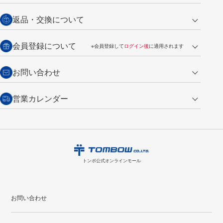
営業日午前11時までの決済完了の
代金引換
返品・交換について
ご注文は翌営業日の発送
銀行振込【前払い】
送料：全国一律 660円（税込）
返品の場合
会員登録について
※会員登録して
ログイン後
に適用されます
詳しくは
ご利用ガイド
をご覧ください。
商品到着後7日以内・未使用品に限り返品を承ります。
問い合わせフォーム
からご連絡ください。詳しくは
特定商取引法に基づく表記
をご覧くださ
・新規ご入会で
500ポイント
プレゼント
お問い合わせ
い。
・税込み2,200円以上のお買い上げで
送料無料
（通常は税込み5,500円以上で送料無料）
交換の場合
・次回のお買い物に使えるポイントがお買い上げごとに
100円につき1ポイ
営業カレンダー
トンボ製品・サービスに関する
商品到着後7日以内に限り交換を承ります。
問い合わせフォーム
からご連絡
ント
付与されます。
お問い合わせ
ください。詳しくは
特定商取引法に基づく表記
をご覧ください。
・ご購入履歴が確認できます。
8
2026.09
月
・領収書のダウンロードができます。
日
月
火
水
木
金
土
日
月
トンボ公式オンラインモールの
会員登録はこちら
購入・返品に関するお問い合わせ
1
トンボ公式オンラインモール
2
3
4
5
6
7
8
6
7
9
10
11
12
13
14
15
13
14
お問い合わせ
16
17
18
19
20
21
22
20
21