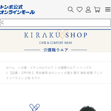
>
>
>
ホーム
介護・メディカルウエア
介護職ウエア
トップス
>
【品番： CR106 】 男女兼用 ポロシャツ 介護士 吸汗 速乾 軽量 アシメ
トリーライン 人気 キラク