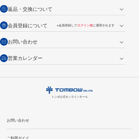
営業日午前11時までの決済完了の
代金引換
返品・交換について
ご注文は翌営業日の発送
銀行振込【前払い】
送料：全国一律 660円（税込）
返品の場合
会員登録について
※会員登録して
ログイン後
に適用されます
詳しくは
ご利用ガイド
をご覧ください。
商品到着後7日以内・未使用品に限り返品を承ります。
問い合わせフォーム
からご連絡ください。詳しくは
特定商取引法に基づく表記
をご覧くださ
・新規ご入会で
500ポイント
プレゼント
お問い合わせ
い。
・税込み2,200円以上のお買い上げで
送料無料
（通常は税込み5,500円以上で送料無料）
交換の場合
・次回のお買い物に使えるポイントがお買い上げごとに
100円につき1ポイ
営業カレンダー
トンボ製品・サービスに関する
商品到着後7日以内に限り交換を承ります。
問い合わせフォーム
からご連絡
ント
付与されます。
お問い合わせ
ください。詳しくは
特定商取引法に基づく表記
をご覧ください。
・ご購入履歴が確認できます。
8
2026.09
月
・領収書のダウンロードができます。
日
月
火
水
木
金
土
日
月
トンボ公式オンラインモールの
会員登録はこちら
購入・返品に関するお問い合わせ
1
トンボ公式オンラインモール
2
3
4
5
6
7
8
6
7
9
10
11
12
13
14
15
13
14
お問い合わせ
16
17
18
19
20
21
22
20
21
ご利用ガイド