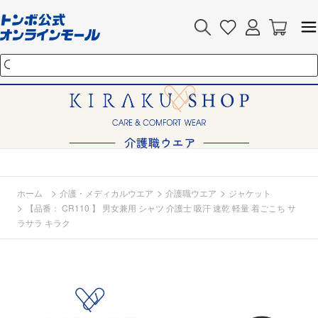
>
>
>
ホーム
介護・メディカルウエア
介護職ウエア
ジャケット
>
【品番： CR110 】 男女兼用 シャツ 介護士 吸汗 速乾 軽量 着ごこち サ
ラサラ キラク