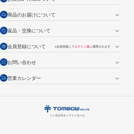
クレジットカード
商品のお届けについて
営業日午前11時までの決済完了の
代金引換
返品・交換について
ご注文は翌営業日の発送
銀行振込【前払い】
送料：全国一律 660円（税込）
返品の場合
会員登録について
※会員登録して
ログイン後
に適用されます
詳しくは
ご利用ガイド
をご覧ください。
商品到着後7日以内・未使用品に限り返品を承ります。
問い合わせフォーム
からご連絡ください。詳しくは
特定商取引法に基づく表記
をご覧くださ
・新規ご入会で
500ポイント
プレゼント
お問い合わせ
い。
・税込み2,200円以上のお買い上げで
送料無料
（通常は税込み5,500円以上で送料無料）
交換の場合
・次回のお買い物に使えるポイントがお買い上げごとに
100円につき1ポイ
営業カレンダー
トンボ製品・サービスに関する
商品到着後7日以内に限り交換を承ります。
問い合わせフォーム
からご連絡
ント
付与されます。
お問い合わせ
ください。詳しくは
特定商取引法に基づく表記
をご覧ください。
・ご購入履歴が確認できます。
8
2026.09
月
・領収書のダウンロードができます。
日
月
火
水
木
金
土
日
月
トンボ公式オンラインモールの
会員登録はこちら
購入・返品に関するお問い合わせ
1
トンボ公式オンラインモール
2
3
4
5
6
7
8
6
7
9
10
11
12
13
14
15
13
14