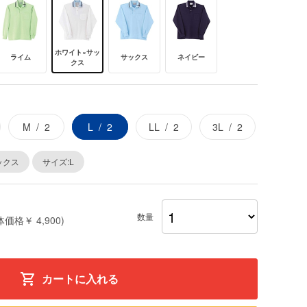
ホワイト×サッ
ライム
サックス
ネイビー
クス
M
2
L
2
LL
2
3L
2
ックス
サイズ:L
数量
体価格￥ 4,900)
カートに入れる