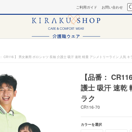
ご利用ガイド
お問い合わせ
： CR116 】 男女兼用 ポロシャツ 長袖 介護士 吸汗 速乾 軽量 アシメトリーライン 人気 キ
【品番： CR11
護士 吸汗 速乾
ラク
CR116-70
カラーを選択