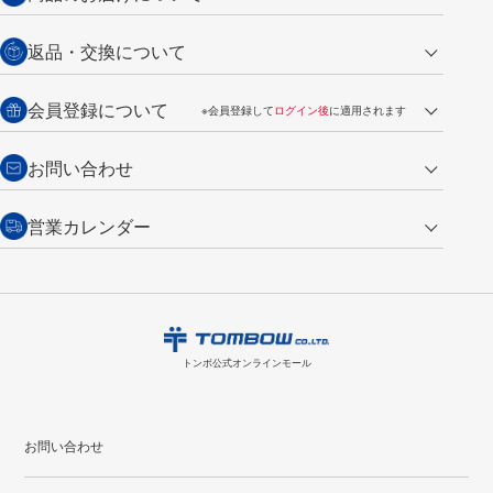
営業日午前11時までの決済完了の
代金引換
返品・交換について
ご注文は翌営業日の発送
銀行振込【前払い】
送料：全国一律 660円（税込）
返品の場合
会員登録について
※会員登録して
ログイン後
に適用されます
詳しくは
ご利用ガイド
をご覧ください。
商品到着後7日以内・未使用品に限り返品を承ります。
問い合わせフォーム
からご連絡ください。詳しくは
特定商取引法に基づく表記
をご覧くださ
・新規ご入会で
500ポイント
プレゼント
お問い合わせ
い。
・税込み2,200円以上のお買い上げで
送料無料
（通常は税込み5,500円以上で送料無料）
交換の場合
・次回のお買い物に使えるポイントがお買い上げごとに
100円につき1ポイ
営業カレンダー
トンボ製品・サービスに関する
商品到着後7日以内に限り交換を承ります。
問い合わせフォーム
からご連絡
ント
付与されます。
お問い合わせ
ください。詳しくは
特定商取引法に基づく表記
をご覧ください。
・ご購入履歴が確認できます。
8
2026.09
月
・領収書のダウンロードができます。
日
月
火
水
木
金
土
日
月
トンボ公式オンラインモールの
会員登録はこちら
購入・返品に関するお問い合わせ
1
トンボ公式オンラインモール
2
3
4
5
6
7
8
6
7
9
10
11
12
13
14
15
13
14
お問い合わせ
16
17
18
19
20
21
22
20
21