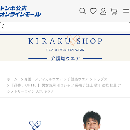
>
>
>
ホーム
介護・メディカルウエア
介護職ウエア
トップス
>
【品番： CR116 】 男女兼用 ポロシャツ 長袖 介護士 吸汗 速乾 軽量 ア
シメトリーライン 人気 キラク