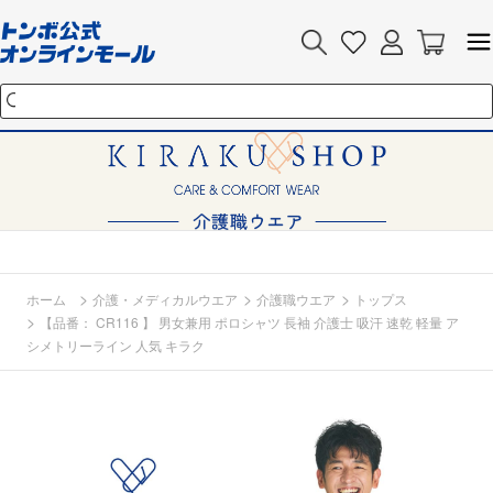
>
>
>
ホーム
介護・メディカルウエア
介護職ウエア
トップス
>
【品番： CR116 】 男女兼用 ポロシャツ 長袖 介護士 吸汗 速乾 軽量 ア
シメトリーライン 人気 キラク