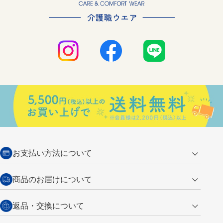
お支払い方法について
クレジットカード
商品のお届けについて
営業日午前11時までの決済完了の
代金引換
返品・交換について
ご注文は翌営業日の発送
銀行振込【前払い】