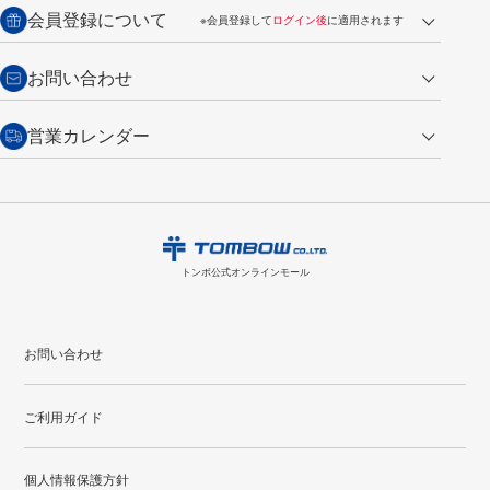
送料：全国一律 660円（税込）
返品の場合
会員登録について
※会員登録して
ログイン後
に適用されます
詳しくは
ご利用ガイド
をご覧ください。
商品到着後7日以内・未使用品に限り返品を承ります。
問い合わせフォーム
からご連絡ください。詳しくは
特定商取引法に基づく表記
をご覧くださ
・新規ご入会で
500ポイント
プレゼント
お問い合わせ
い。
・税込み2,200円以上のお買い上げで
送料無料
（通常は税込み5,500円以上で送料無料）
交換の場合
・次回のお買い物に使えるポイントがお買い上げごとに
100円につき1ポイ
営業カレンダー
トンボ製品・サービスに関する
商品到着後7日以内に限り交換を承ります。
問い合わせフォーム
からご連絡
ント
付与されます。
お問い合わせ
ください。詳しくは
特定商取引法に基づく表記
をご覧ください。
・ご購入履歴が確認できます。
8
2026.09
月
・領収書のダウンロードができます。
日
月
火
水
木
金
土
日
月
トンボ公式オンラインモールの
会員登録はこちら
購入・返品に関するお問い合わせ
1
トンボ公式オンラインモール
2
3
4
5
6
7
8
6
7
9
10
11
12
13
14
15
13
14
お問い合わせ
16
17
18
19
20
21
22
20
21
ご利用ガイド
23
24
25
26
27
28
29
27
28
30
31
個人情報保護方針