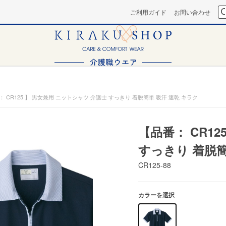
ご利用ガイド
お問い合わせ
： CR125 】 男女兼用 ニットシャツ 介護士 すっきり 着脱簡単 吸汗 速乾 キラク
【品番： CR1
すっきり 着脱簡
CR125-88
カラーを選択