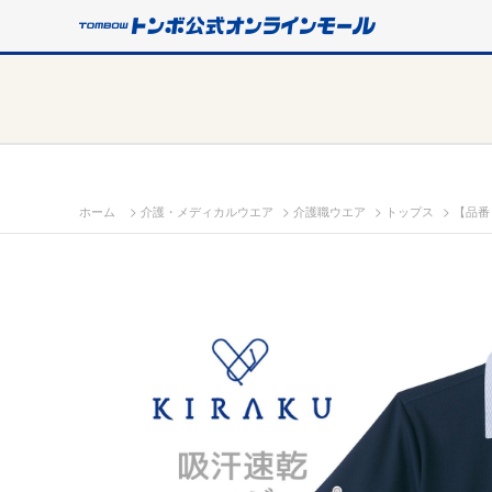
>
>
>
>
ホーム
介護・メディカルウエア
介護職ウエア
トップス
【品番