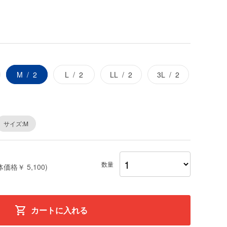
M
2
L
2
LL
2
3L
2
サイズ:M
数量
体価格￥ 5,100)
カートに入れる